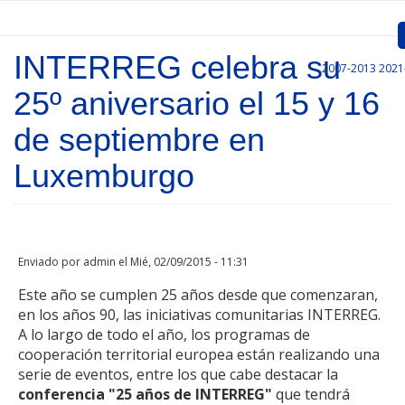
Pasar al contenido principal
INTERREG celebra su
2007-2013
2021
Inicio
25º aniversario el 15 y 16
Presentación
de septiembre en
Convocatorias
Luxemburgo
Proyectos Aprobados
Comunicación
Enviado por
admin
el Mié, 02/09/2015 - 11:31
Documentos
Este año se cumplen 25 años desde que comenzaran,
Gestión de Proyectos
en los años 90, las iniciativas comunitarias INTERREG.
A lo largo de todo el año, los programas de
Enlaces
cooperación territorial europea están realizando una
serie de eventos, entre los que cabe destacar la
conferencia "25 años de INTERREG"
que tendrá