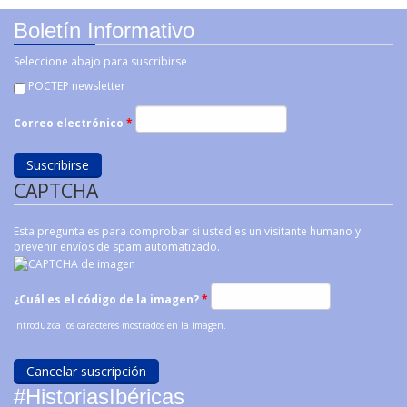
Boletín Informativo
Seleccione abajo para suscribirse
POCTEP newsletter
Correo electrónico
*
CAPTCHA
Esta pregunta es para comprobar si usted es un visitante humano y
prevenir envíos de spam automatizado.
¿Cuál es el código de la imagen?
*
Introduzca los caracteres mostrados en la imagen.
#HistoriasIbéricas