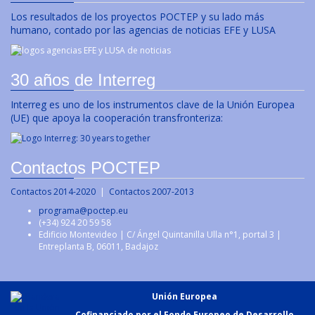
Los resultados de los proyectos POCTEP y su lado más
humano, contado por las agencias de noticias EFE y LUSA
30 años de Interreg
Interreg es uno de los instrumentos clave de la Unión Europea
(UE) que apoya la cooperación transfronteriza:
Contactos POCTEP
Contactos 2014-2020
|
Contactos 2007-2013
programa@poctep.eu
(+34) 924 20 59 58
Edificio Montevideo | C/ Ángel Quintanilla Ulla n°1, portal 3 |
Entreplanta B, 06011, Badajoz
Unión Europea
Cofinanciado por el Fondo Europeo de Desarrollo