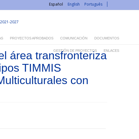
Español
English
Português
2021-2027
AS
PROYECTOS APROBADOS
COMUNICACIÓN
DOCUMENTOS
GESTIÓN DE PROYECTOS
ENLACES
l área transfronteriza
uipos TIMMIS
Multiculturales con