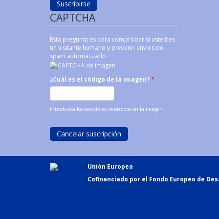
CAPTCHA
Esta pregunta es para comprobar si usted es
un visitante humano y prevenir envíos de
spam automatizado.
¿Cuál es el código de la imagen?
*
Introduzca los caracteres mostrados en la imagen.
Unión Europea
Cofinanciado por el Fondo Europeo de Desa