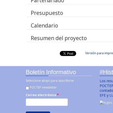
Partenariado
Presupuesto
Calendario
Resumen del proyecto
Versión para impre
Boletín Informativo
#Hist
Seleccione abajo para suscribirse
Los res
POCTEP 
POCTEP newsletter
contado 
EFE y L
Correo electrónico
*