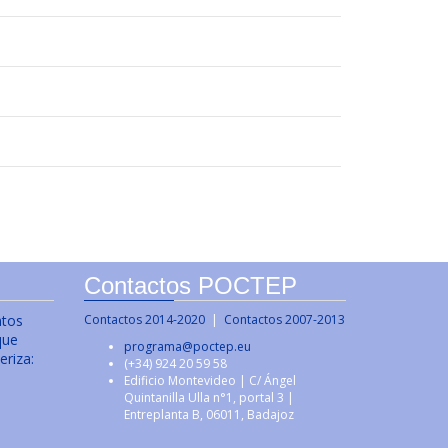
Contactos POCTEP
ntos
Contactos 2014-2020
|
Contactos 2007-2013
que
programa@poctep.eu
eriza:
(+34) 924 20 59 58
Edificio Montevideo | C/ Ángel
Quintanilla Ulla n°1, portal 3 |
Entreplanta B, 06011, Badajoz