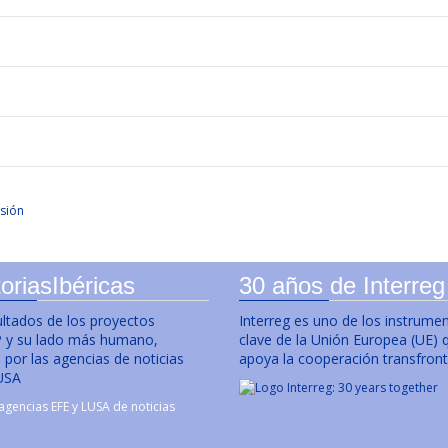
sión
oriasIbéricas
30 años de Interreg
ultados de los proyectos
Interreg es uno de los instrume
y su lado más humano,
clave de la Unión Europea (UE) 
por las agencias de noticias
apoya la cooperación transfront
USA