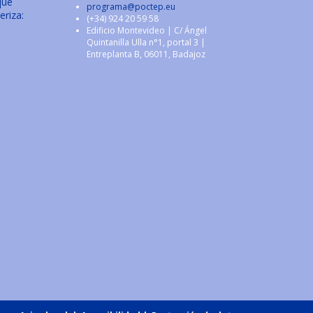
que
programa@poctep.eu
eriza:
(+34) 924 20 59 58
Edificio Montevideo | C/ Ángel
Quintanilla Ulla n°1, portal 3 |
Entreplanta B, 06011, Badajoz