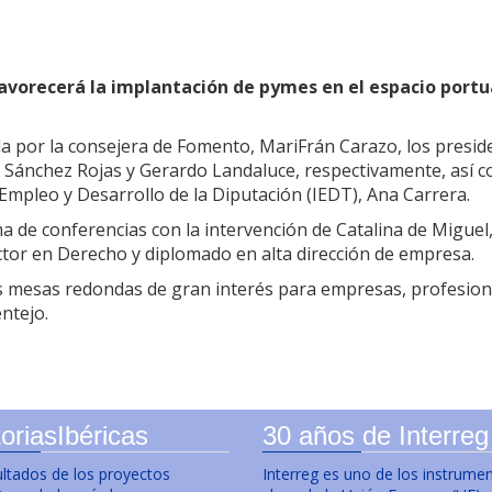
avorecerá la implantación de pymes en el espacio portua
da por la consejera de Fomento, MariFrán Carazo, los preside
r Sánchez Rojas y Gerardo Landaluce, respectivamente, así co
 Empleo y Desarrollo de la Diputación (IEDT), Ana Carrera.
 de conferencias con la intervención de Catalina de Miguel,
ctor en Derecho y diplomado en alta dirección de empresa.
 mesas redondas de gran interés para empresas, profesional
entejo.
oriasIbéricas
30 años de Interreg
ultados de los proyectos
Interreg es uno de los instrume