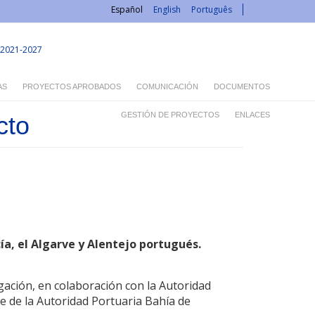
Español
English
Português
2021-2027
AS
PROYECTOS APROBADOS
COMUNICACIÓN
DOCUMENTOS
GESTIÓN DE PROYECTOS
ENLACES
cto
ía, el Algarve y Alentejo portugués.
gación, en colaboración con la Autoridad
de de la Autoridad Portuaria Bahía de