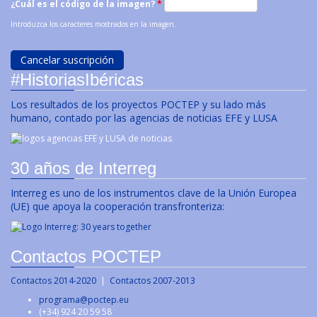
¿Cuál es el código de la imagen?
*
Introduzca los caracteres mostrados en la imagen.
#HistoriasIbéricas
Los resultados de los proyectos POCTEP y su lado más
humano, contado por las agencias de noticias EFE y LUSA
30 años de Interreg
Interreg es uno de los instrumentos clave de la Unión Europea
(UE) que apoya la cooperación transfronteriza:
Contactos POCTEP
Contactos 2014-2020
|
Contactos 2007-2013
programa@poctep.eu
(+34) 924 20 59 58