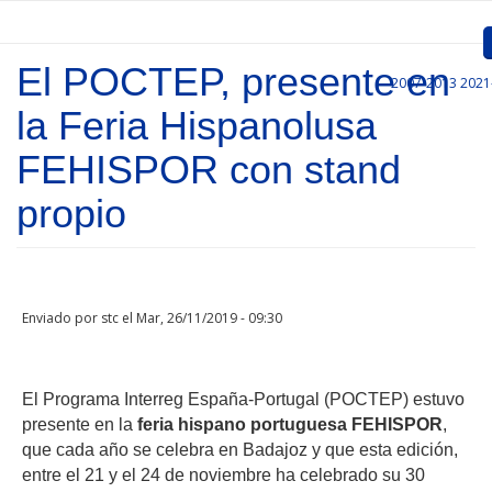
Pasar al contenido principal
El POCTEP, presente en
2007-2013
2021
Inicio
la Feria Hispanolusa
Presentación
FEHISPOR con stand
Convocatorias
propio
Proyectos Aprobados
Comunicación
Enviado por
stc
el Mar, 26/11/2019 - 09:30
Documentos
Gestión de Proyectos
El Programa Interreg España-Portugal (POCTEP) estuvo
Enlaces
presente en la
feria hispano portuguesa FEHISPOR
,
que cada año se celebra en Badajoz y que esta edición,
entre el 21 y el 24 de noviembre ha celebrado su 30