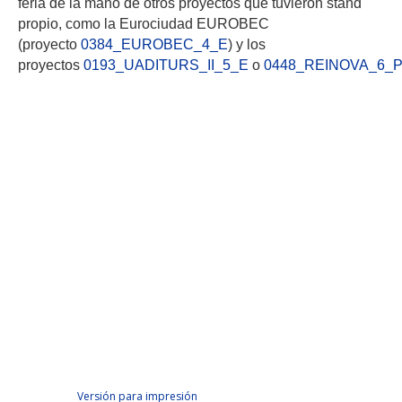
feria de la mano de otros proyectos que tuvieron stand
propio, como la Eurociudad EUROBEC
(proyecto
0384_EUROBEC_4_E
) y los
proyectos
0193_UADITURS_II_5_E
o
0448_REINOVA_6_P
Facebook Like
Tweet Widget
Linkedin Share Button
Versión para impresión