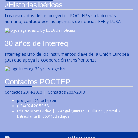
#HistoriasIbéricas
Los resultados de los proyectos POCTEP y su lado más
humano, contado por las agencias de noticias EFE y LUSA
30 años de Interreg
Interreg es uno de los instrumentos clave de la Unión Europea
(UE) que apoya la cooperación transfronteriza:
Contactos POCTEP
Contactos 2014-2020
|
Contactos 2007-2013
programa@poctep.eu
(+34) 924 20 59 58
Edificio Montevideo | C/ Ángel Quintanilla Ulla n°1, portal 3 |
Entreplanta B, 06011, Badajoz