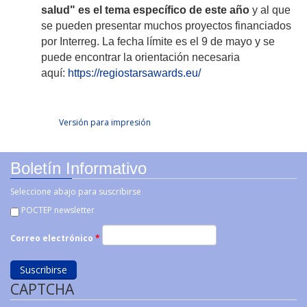
salud" es el tema específico de este año
y al que
se pueden presentar muchos proyectos financiados
por Interreg. La fecha límite es el 9 de mayo y se
puede encontrar la orientación necesaria
aquí:
https://regiostarsawards.eu/
Facebook Like
Compartir en Facebook
Tweet Widget
Linkedin Share Button
Versión para impresión
Boletín Informativo
Seleccione abajo para suscribirse
POCTEP newsletter
Correo electrónico
*
CAPTCHA