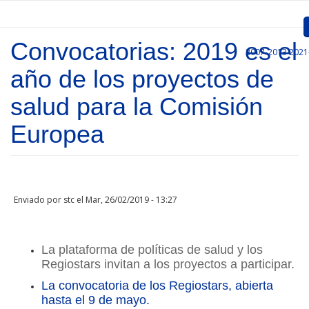
Pasar al contenido principal
Convocatorias: 2019 es el
2007-2013
2021
Inicio
año de los proyectos de
Presentación
salud para la Comisión
Convocatorias
Europea
Proyectos Aprobados
Comunicación
Enviado por
stc
el Mar, 26/02/2019 - 13:27
Documentos
Gestión de Proyectos
La plataforma de políticas de salud y los
Regiostars invitan a los proyectos a participar.
Enlaces
La convocatoria de los Regiostars, abierta
hasta el 9 de mayo.