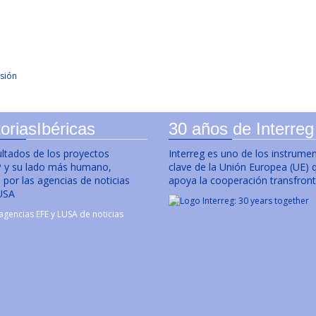
sión
oriasIbéricas
30 años de Interreg
ultados de los proyectos
Interreg es uno de los instrume
y su lado más humano,
clave de la Unión Europea (UE) 
por las agencias de noticias
apoya la cooperación transfront
USA