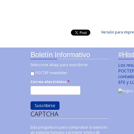
Versión para impre
Boletín Informativo
#Hist
Seleccione abajo para suscribirse
Los res
POCTEP 
POCTEP newsletter
contado 
EFE y L
Correo electrónico
*
CAPTCHA
Esta pregunta es para comprobar si usted es
un visitante humano y prevenir envíos de