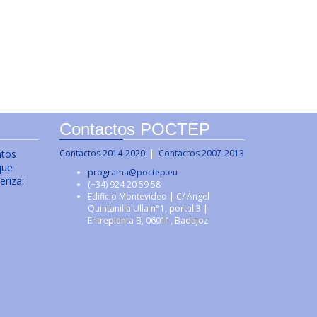
Contactos POCTEP
ntos
Contactos 2014-2020
|
Contactos 2007-2013
que
programa@poctep.eu
eriza:
(+34) 924 20 59 58
Edificio Montevideo | C/ Ángel
Quintanilla Ulla n°1, portal 3 |
Entreplanta B, 06011, Badajoz