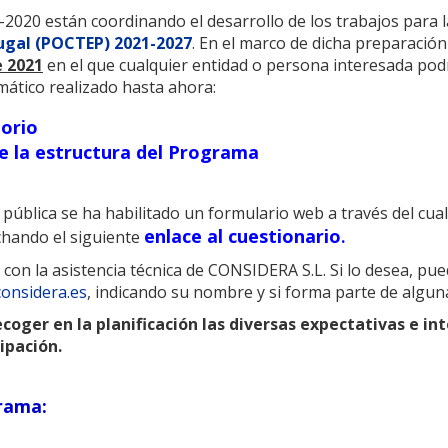
020 están coordinando el desarrollo de los trabajos para 
ugal (POCTEP) 2021-2027
. En el marco de dicha preparació
e 2021
en el que cualquier entidad o persona interesada pod
ático realizado hasta ahora:
torio
de la estructura del Programa
ta pública se ha habilitado un formulario web a través del cua
enlace al cuestionario
chando el siguiente
.
 con la asistencia técnica de CONSIDERA S.L. Si lo desea, pu
onsidera.es
, indicando su nombre y si forma parte de algun
coger en la planificación las diversas expectativas e int
ipación.
rama: