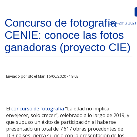
Pasar al contenido principal
Concurso de fotografía
2007-2013
2021
Inicio
CENIE: conoce las fotos
Presentación
ganadoras (proyecto CIE)
Convocatorias
Proyectos Aprobados
Enviado por
stc
el Mar, 16/06/2020 - 19:03
Comunicación
Documentos
Gestión de Proyectos
El
concurso de fotografía
“La edad no implica
envejecer, solo crecer”, celebrado a lo largo de 2019, y
Enlaces
que supuso un éxito de participación al haberse
presentado un total de 7.617 obras procedentes de
103 países, cierra su ciclo con la presentación de los