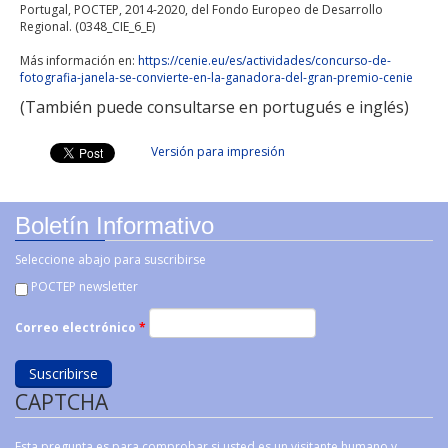
Portugal, POCTEP, 2014-2020, del Fondo Europeo de Desarrollo
Regional. (0348_CIE_6_E)
Más información en:
https://cenie.eu/es/actividades/concurso-de-
fotografia-janela-se-convierte-en-la-ganadora-del-gran-premio-cenie
(También puede consultarse en portugués e inglés)
Facebook Like
Linkedin Share Button
Versión para impresión
Boletín Informativo
Seleccione abajo para suscribirse
POCTEP newsletter
Correo electrónico
*
CAPTCHA
Esta pregunta es para comprobar si usted es un visitante humano y