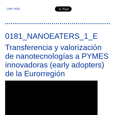
Leer más
sobre Desarrollo de Capacidades Tecnológicas en torno a la
Aplicación Industrial de Internet de las Cosas (IoT)
0181_NANOEATERS_1_E
Transferencia y valorización
de nanotecnologías a PYMES
innovadoras (early adopters)
de la Eurorregión