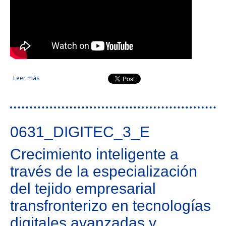
Leer más
sobre Plataforma transfronteriza para el escalado de
soluciones innovadoras en la atención socio-sanitaria
0631_DIGITEC_3_E
Crecimiento inteligente a
través de la especialización
del tejido empresarial
transfronterizo en tecnologías
digitales avanzadas y