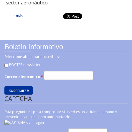
sector aeronáutico.
Leer más
sobre Promoción de la innovación empresarial, transferencia
y desarrollo tecnológico e integración del clúster aeronáutico
en la región transfronteriza Andalucía – Alentejo
Boletín Informativo
Seleccione abajo para suscribirse
POCTEP newsletter
Correo electrónico
*
CAPTCHA
Esta pregunta es para comprobar si usted es un visitante humano y
prevenir envíos de spam automatizado.