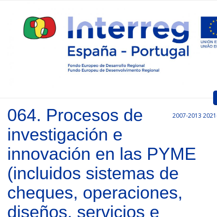
Pasar al contenido principal
064. Procesos de
2007-2013
2021
Inicio
investigación e
Presentación
innovación en las PYME
Convocatorias
(incluidos sistemas de
Proyectos Aprobados
cheques, operaciones,
Comunicación
diseños, servicios e