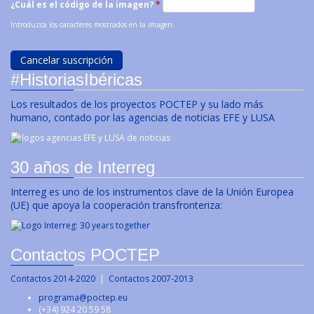
¿Cuál es el código de la imagen?
*
Introduzca los caracteres mostrados en la imagen.
#HistoriasIbéricas
Los resultados de los proyectos POCTEP y su lado más
humano, contado por las agencias de noticias EFE y LUSA
30 años de Interreg
Interreg es uno de los instrumentos clave de la Unión Europea
(UE) que apoya la cooperación transfronteriza:
Contactos POCTEP
Contactos 2014-2020
|
Contactos 2007-2013
programa@poctep.eu
(+34) 924 20 59 58