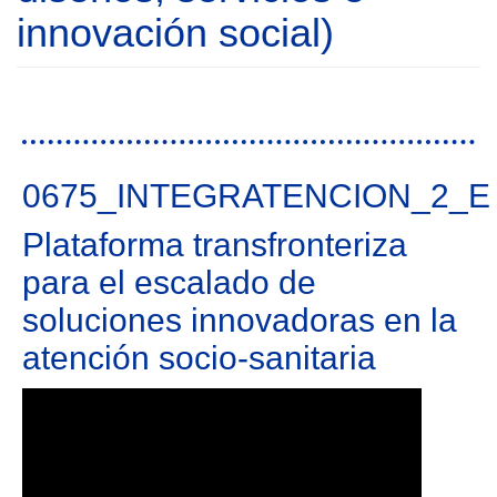
Documentos
innovación social)
Gestión de Proyectos
Enlaces
0675_INTEGRATENCION_2_E
Plataforma transfronteriza
para el escalado de
soluciones innovadoras en la
atención socio-sanitaria