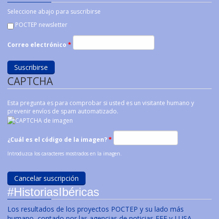
Seleccione abajo para suscribirse
POCTEP newsletter
Correo electrónico
*
CAPTCHA
Esta pregunta es para comprobar si usted es un visitante humano y
prevenir envíos de spam automatizado.
¿Cuál es el código de la imagen?
*
Introduzca los caracteres mostrados en la imagen.
#HistoriasIbéricas
Los resultados de los proyectos POCTEP y su lado más
humano, contado por las agencias de noticias EFE y LUSA