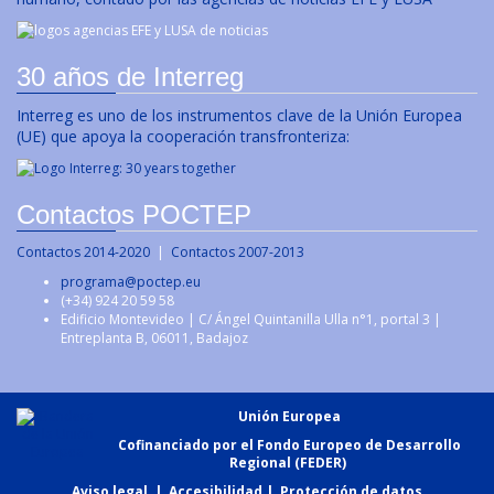
30 años de Interreg
Interreg es uno de los instrumentos clave de la Unión Europea
(UE) que apoya la cooperación transfronteriza:
Contactos POCTEP
Contactos 2014-2020
|
Contactos 2007-2013
programa@poctep.eu
(+34) 924 20 59 58
Edificio Montevideo | C/ Ángel Quintanilla Ulla n°1, portal 3 |
Entreplanta B, 06011, Badajoz
Unión Europea
Cofinanciado por el Fondo Europeo de Desarrollo
Regional (FEDER)
Aviso legal
|
Accesibilidad
|
Protección de datos