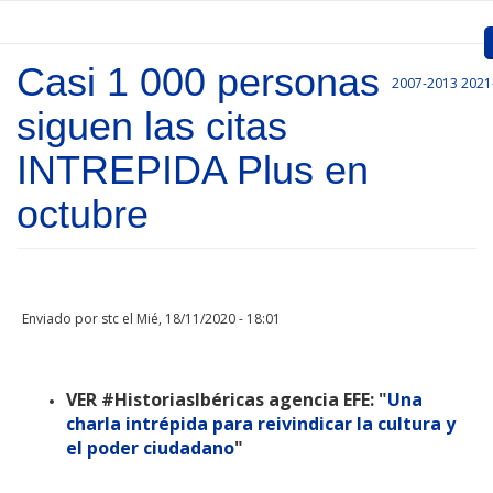
Pasar al contenido principal
Casi 1 000 personas
2007-2013
2021
Inicio
siguen las citas
Presentación
INTREPIDA Plus en
Convocatorias
octubre
Proyectos Aprobados
Comunicación
Enviado por
stc
el Mié, 18/11/2020 - 18:01
Documentos
Gestión de Proyectos
VER #HistoriasIbéricas agencia EFE: "
Una
charla intrépida para reivindicar la cultura y
Enlaces
el poder ciudadano
"