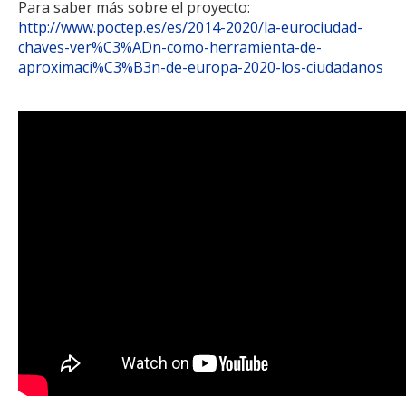
Para saber más sobre el proyecto:
http://www.poctep.es/es/2014-2020/la-eurociudad-
chaves-ver%C3%ADn-como-herramienta-de-
aproximaci%C3%B3n-de-europa-2020-los-ciudadanos