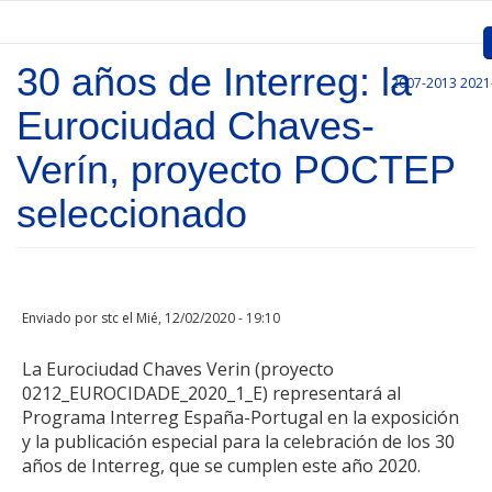
Pasar al contenido principal
30 años de Interreg: la
2007-2013
2021
Inicio
Eurociudad Chaves-
Presentación
Verín, proyecto POCTEP
Convocatorias
seleccionado
Proyectos Aprobados
Comunicación
Enviado por
stc
el Mié, 12/02/2020 - 19:10
Documentos
La Eurociudad Chaves Verin (proyecto
Gestión de Proyectos
0212_EUROCIDADE_2020_1_E) representará al
Programa Interreg España-Portugal en la exposición
Enlaces
y la publicación especial para la celebración de los 30
años de Interreg, que se cumplen este año 2020.