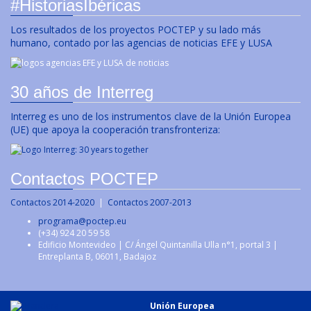
#HistoriasIbéricas
Los resultados de los proyectos POCTEP y su lado más
humano, contado por las agencias de noticias EFE y LUSA
30 años de Interreg
Interreg es uno de los instrumentos clave de la Unión Europea
(UE) que apoya la cooperación transfronteriza:
Contactos POCTEP
Contactos 2014-2020
|
Contactos 2007-2013
programa@poctep.eu
(+34) 924 20 59 58
Edificio Montevideo | C/ Ángel Quintanilla Ulla n°1, portal 3 |
Entreplanta B, 06011, Badajoz
Unión Europea