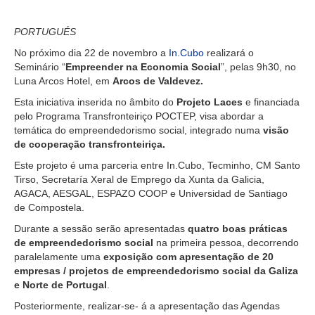
PORTUGUÉS
No próximo dia 22 de novembro a
In.Cubo
realizará o
Seminário “
Empreender na Economia Social
”, pelas 9h30, no
Luna Arcos Hotel, em
Arcos de Valdevez.
Esta iniciativa inserida no âmbito do
Projeto Laces
e financiada
pelo Programa Transfronteiriço POCTEP, visa abordar a
temática do empreendedorismo social, integrado numa
visão
de cooperação transfronteiriça.
Este projeto é uma parceria entre In.Cubo, Tecminho, CM Santo
Tirso, Secretaría Xeral de Emprego da Xunta da Galicia,
AGACA, AESGAL, ESPAZO COOP e Universidad de Santiago
de Compostela.
Durante a sessão serão apresentadas
quatro boas práticas
de empreendedorismo social
na primeira pessoa, decorrendo
paralelamente uma
exposição com apresentação de 20
empresas / projetos de empreendedorismo social da Galiza
e Norte de Portugal
.
Posteriormente, realizar-se- á a apresentação das Agendas