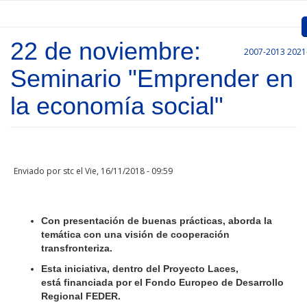
Pasar al contenido principal
22 de noviembre:
2007-2013
2021
Inicio
Seminario "Emprender en
Presentación
la economía social"
Convocatorias
Proyectos Aprobados
Enviado por
stc
el Vie, 16/11/2018 - 09:59
Comunicación
Documentos
Con presentación de buenas prácticas, aborda la
temática con una visión de cooperación
Gestión de Proyectos
transfronteriza.
Enlaces
Esta iniciativa, dentro del Proyecto Laces,
está financiada por el Fondo Europeo de Desarrollo
Regional FEDER.