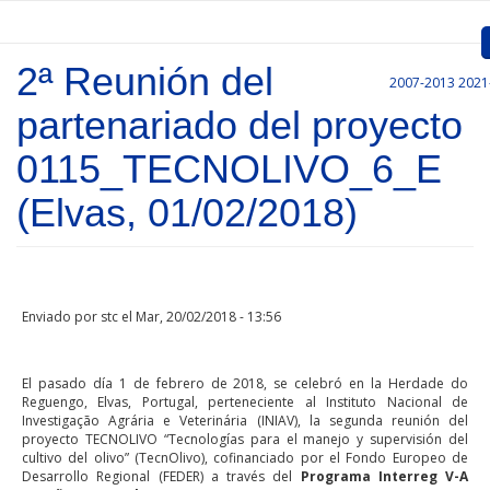
Pasar al contenido principal
2ª Reunión del
2007-2013
2021
Inicio
partenariado del proyecto
Presentación
0115_TECNOLIVO_6_E
Convocatorias
(Elvas, 01/02/2018)
Proyectos Aprobados
Comunicación
Enviado por
stc
el Mar, 20/02/2018 - 13:56
Documentos
Gestión de Proyectos
El pasado día 1 de febrero de 2018, se celebró en la Herdade do
Reguengo, Elvas, Portugal, perteneciente al Instituto Nacional de
Enlaces
Investigação Agrária e Veterinária (INIAV), la segunda reunión del
proyecto TECNOLIVO “Tecnologías para el manejo y supervisión del
cultivo del olivo” (TecnOlivo), cofinanciado por el Fondo Europeo de
Desarrollo Regional (FEDER) a través del
Programa Interreg V-A