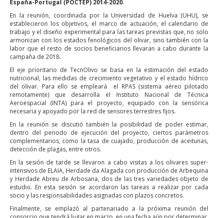
España-Portugal (POCTEP) 2014-2020
.
En la reunión, coordinada por la Universidad de Huelva (UHU), se
establecieron los objetivos, el marco de actuación, el calendario de
trabajo y el diseño experimental para las tareas previstas que, no solo
armonizan con los estados fenológicos del olivar, sino también con la
labor que el resto de socios beneficiarios llevaran a cabo durante la
campaña de 2018.
El eje prioritario de TecnOlivo se basa en la estimación del estado
nutricional, las medidas de crecimiento vegetativo y el estado hídrico
del olivar. Para ello se empleará el RPAS (sistema aéreo pilotado
remotamente) que desarrolla el Instituto Nacional de Técnica
Aeroespacial (INTA) para el proyecto, equipado con la sensórica
necesaria y apoyado por la red de sensores terrestres fijos.
En la reunión se discutió también la posibilidad de poder estimar,
dentro del periodo de ejecución del proyecto, ciertos parámetros
complementarios, como la tasa de cuajado, producción de aceitunas,
detección de plagas, entre otros.
En la sesión de tarde se llevaron a cabo visitas a los olivares super-
intensivos de ELAIA, Herdade da Alagada con producción de Arbequina
y Herdade Abreu de Arbosana, dos de las tres variedades objeto de
estudio. En esta sesión se acordaron las tareas a realizar por cada
socio y las responsabilidades asignadas con plazos concretos.
Finalmente, se emplazó al partenariado a la próxima reunión del
consorcio que tendrá lugar en marzo, en una fecha aún por determinar,