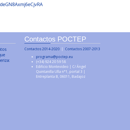
/sdeGN8Axmj6eCjvRA
Contactos POCTEP
ntos
Contactos 2014-2020
|
Contactos 2007-2013
que
programa@poctep.eu
eriza:
(+34) 924 20 59 58
Edificio Montevideo | C/ Ángel
Quintanilla Ulla n°1, portal 3 |
Entreplanta B, 06011, Badajoz