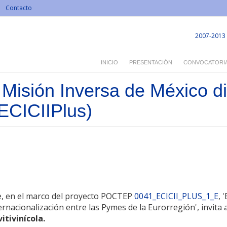
Contacto
2007-2013
INICIO
PRESENTACIÓN
CONVOCATORI
Misión Inversa de México dir
 ECICIIPlus)
, en el marco del proyecto POCTEP
0041_ECICII_PLUS_1_E
, 
ternacionalización entre las Pymes de la Eurorregión', invita 
vitivinícola.