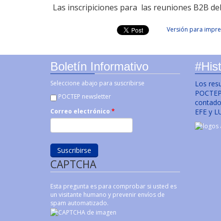
Las inscripiciones para las reuniones B2B de
Versión para impre
Boletín Informativo
#Hist
Seleccione abajo para suscribirse
Los res
POCTEP 
POCTEP newsletter
contado 
EFE y L
Correo electrónico
*
CAPTCHA
Esta pregunta es para comprobar si usted es
un visitante humano y prevenir envíos de
spam automatizado.