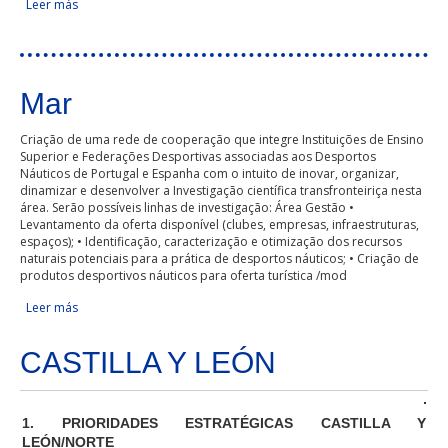
Leer más
sobre Desarrollo del la herramienta gisEIEL para la gestión
de los servicios prestados por las Entidades Locales
Mar
Criação de uma rede de cooperação que integre Instituições de Ensino
Superior e Federações Desportivas associadas aos Desportos
Náuticos de Portugal e Espanha com o intuito de inovar, organizar,
dinamizar e desenvolver a Investigação científica transfronteiriça nesta
área. Serão possíveis linhas de investigação: Área Gestão •
Levantamento da oferta disponível (clubes, empresas, infraestruturas,
espaços); • Identificação, caracterização e otimização dos recursos
naturais potenciais para a prática de desportos náuticos; • Criação de
produtos desportivos náuticos para oferta turística /mod
Leer más
sobre Mar
CASTILLA Y LEÓN
1. PRIORIDADES ESTRATÉGICAS CASTILLA Y
LEÓN/NORTE