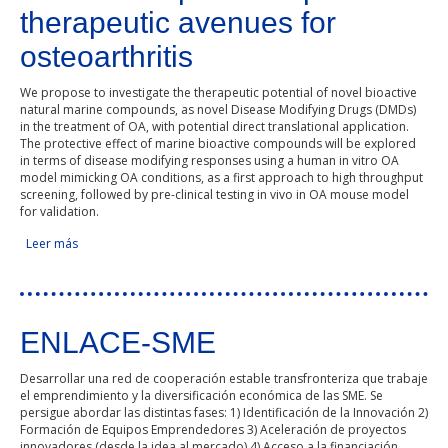
therapeutic avenues for
osteoarthritis
We propose to investigate the therapeutic potential of novel bioactive
natural marine compounds, as novel Disease Modifying Drugs (DMDs)
in the treatment of OA, with potential direct translational application.
The protective effect of marine bioactive compounds will be explored
in terms of disease modifying responses using a human in vitro OA
model mimicking OA conditions, as a first approach to high throughput
screening, followed by pre-clinical testing in vivo in OA mouse model
for validation.
Leer más
sobre Marine compounds open new therapeutic avenues for
osteoarthritis
ENLACE-SME
Desarrollar una red de cooperación estable transfronteriza que trabaje
el emprendimiento y la diversificación económica de las SME. Se
persigue abordar las distintas fases: 1) Identificación de la Innovación 2)
Formación de Equipos Emprendedores 3) Aceleración de proyectos
innovadores (desde la idea al mercado) 4) Acceso a la financiación.