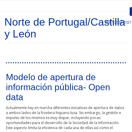
Pasar al contenido principal
Norte de Portugal/Castilla
2007-2013
2021
Inicio
y León
Presentación
Convocatorias
Proyectos Aprobados
Modelo de apertura de
Comunicación
información pública- Open
Documentos
data
Gestión de Proyectos
Actualmente hay en marcha diferentes iniciativas de apertura de datos
a ambos lados de la frontera hispano-lusa. Sin embargo, la gestión e
Enlaces
impulso de los mismos es muy dispar, incluyendo pocas
oportunidades para el desarrollo de la Sociedad de la Información.
Este aspecto limita la eficiencia de cada una de ellas así como el