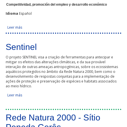
Competitividad, promoción del empleo y desarrollo económico
Idioma
Español
Leer más
sobre CASTILLA Y LEÓN
Páginas
Sentinel
O projeto SENTINEL visa a criação de ferramentas para antecipar e
mitigar os efeitos das alterações climáticas, e da sua provável
interação de outras ameaças antropogénicas, sobre os ecossistemas
aquáticos protegidos no âmbito da Rede Natura 2000, bem como o
desenvolvimento de respostas conjuntas para a implementação de
ações de proteção e preservação de espécies e habitats associados
ao meio hídrico.
Leer más
sobre Sentinel
Rede Natura 2000 - Sítio