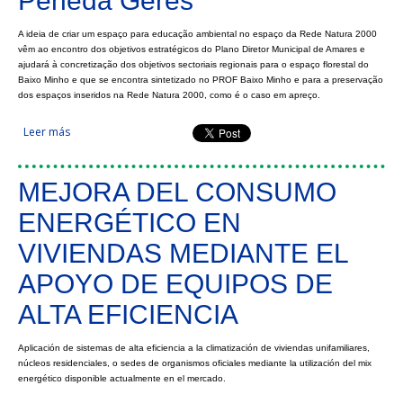
Peneda Gerês
A ideia de criar um espaço para educação ambiental no espaço da Rede Natura 2000
vêm ao encontro dos objetivos estratégicos do Plano Diretor Municipal de Amares e
ajudará à concretização dos objetivos sectoriais regionais para o espaço florestal do
Baixo Minho e que se encontra sintetizado no PROF Baixo Minho e para a preservação
dos espaços inseridos na Rede Natura 2000, como é o caso em apreço.
Leer más
sobre Rede Natura 2000 - Sítio Peneda Gerês
MEJORA DEL CONSUMO
ENERGÉTICO EN
VIVIENDAS MEDIANTE EL
APOYO DE EQUIPOS DE
ALTA EFICIENCIA
Aplicación de sistemas de alta eficiencia a la climatización de viviendas unifamiliares,
núcleos residenciales, o sedes de organismos oficiales mediante la utilización del mix
energético disponible actualmente en el mercado.