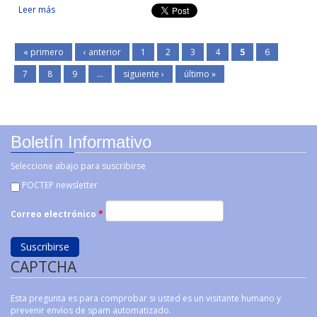
Leer más
sobre MEJORA DEL CONSUMO ENERGÉTICO EN VIVIENDAS
MEDIANTE EL APOYO DE EQUIPOS DE ALTA EFICIENCIA
« primero
‹ anterior
1
2
3
4
5
6
7
8
9
…
siguiente ›
último »
Boletín Informativo
Seleccione abajo para suscribirse
POCTEP newsletter
Correo electrónico
*
CAPTCHA
Esta pregunta es para comprobar si usted es un visitante humano y
prevenir envíos de spam automatizado.