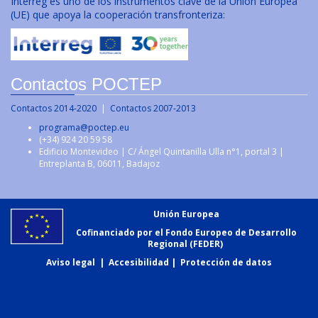
Interreg es uno de los instrumentos clave de la Unión Europea
(UE) que apoya la cooperación transfronteriza:
Contactos POCTEP
Contactos 2014-2020
|
Contactos 2007-2013
programa@poctep.eu
(+34) 924 20 59 58
Edificio Montevideo | C/ Ángel Quintanilla Ulla n°1, portal 3 |
Entreplanta B, 06011, Badajoz
Unión Europea
Cofinanciado por el Fondo Europeo de Desarrollo
Regional (FEDER)
Aviso legal
|
Accesibilidad
|
Protección de datos