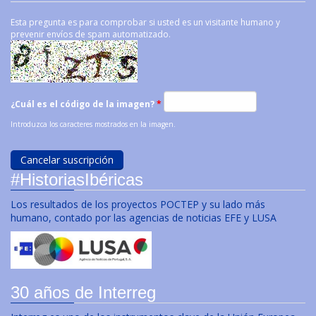
Esta pregunta es para comprobar si usted es un visitante humano y
prevenir envíos de spam automatizado.
¿Cuál es el código de la imagen?
*
Introduzca los caracteres mostrados en la imagen.
#HistoriasIbéricas
Los resultados de los proyectos POCTEP y su lado más
humano, contado por las agencias de noticias EFE y LUSA
30 años de Interreg