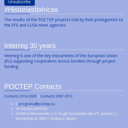
#HistoriasIbéricas
The results of the POCTEP projects told by their protagonists to
the EFE and LUSA news agencies
Interreg 30 years
Interreg is one of the key instruments of the European Union
(EU) supporting cooperation across borders through project
funding.
POCTEP Contacts
Contacts 2014-2020
|
Contacts 2007-2013
programa@poctep.eu
(+34) 924 20 59 58
Edificio Montevideo | C/ Ángel Quintanilla Ulla n°1, portal 3 |
Entreplanta B, 06011, Badajoz (Spain)