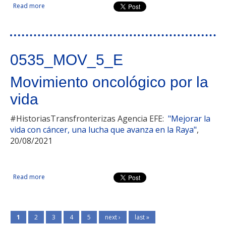
Read more
about Gabinete de iniciativas transfronterizas eurorregión
Alentejo-Centro-Extremadura
0535_MOV_5_E
Movimiento oncológico por la
vida
#HistoriasTransfronterizas Agencia EFE:
"Mejorar la
vida con cáncer, una lucha que avanza en la Raya"
,
20/08/2021
Read more
about Movimiento oncológico por la vida
1
2
3
4
5
next ›
last »