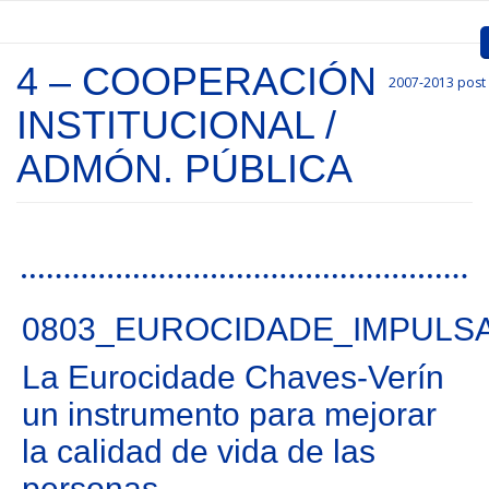
Skip to main content
4 – COOPERACIÓN
2007-2013
post
Inicio
INSTITUCIONAL /
Presentation
ADMÓN. PÚBLICA
Call for entries
Approved Projects
Pages
Communication
0803_EUROCIDADE_IMPULS
Documents
La Eurocidade Chaves-Verín
Project Management
un instrumento para mejorar
Links
la calidad de vida de las
personas