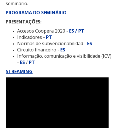
seminário.
PROGRAMA DO SEMINÁRIO
PRESENTAÇÕES:
Accesos Coopera 2020 -
ES / PT
Indicadores -
PT
Normas de subvencionabilidad -
ES
Circuito financeiro -
ES
Informação, comunicação e visibilidade (ICV)
-
ES
/
PT
STREAMING