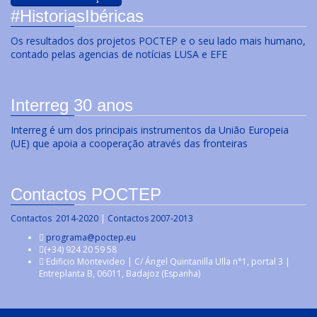
#HistoriasIbéricas
Os resultados dos projetos POCTEP e o seu lado mais humano,
contado pelas agencias de notícias LUSA e EFE
Interreg 30 anos
Interreg é um dos principais instrumentos da União Europeia
(UE) que apoia a cooperação através das fronteiras
Contactos POCTEP
Contactos 2014-2020
|
Contactos 2007-2013
programa@poctep.eu
(+34) 924 20 59 58
Edificio Montevideo | C/ Ángel Quintanilla Ulla n°1, portal 3 |
Entreplanta B, 06011, Badajoz (Espanha)