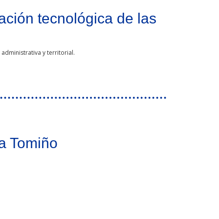
ación tecnológica de las
ministrativa y territorial.
rural
ra Tomiño