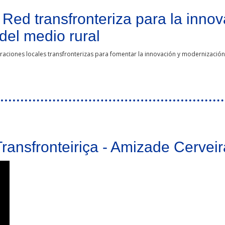
Red transfronteriza para la innov
del medio rural
aciones locales transfronterizas para fomentar la innovación y modernización ad
riza para la innovación tecnológica de las administraciones locales del medio 
ansfronteiriça - Amizade Cervei