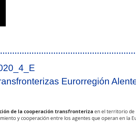
a - Amizade Cerveira Tomiño
020_4_E
Transfronterizas Eurorregión Alen
ción de la cooperación transfronteriza
en el territorio de
miento y cooperación entre los agentes que operan en la E
as Eurorregión Alentejo-Centro-Extremadura 2020