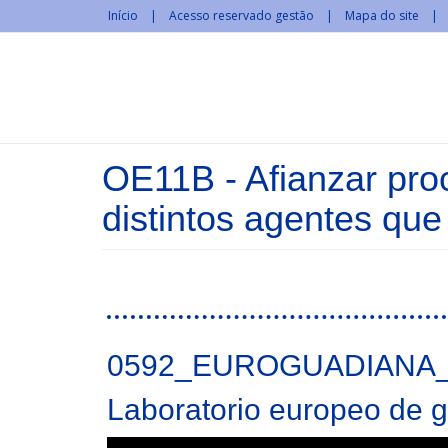
Passar para o conteúdo principal
Início
Acesso reservado gestão
Mapa do site
OE11B - Afianzar pro
distintos agentes que 
Páginas
0592_EUROGUADIANA_
Laboratorio europeo de g