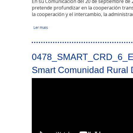
En su Comunicación del 20 de septiembre de 
pretende profundizar en la cooperación transf
la cooperación y el intercambio, la administrac
Ler mais
acerca de Ciudades: cohesión, cooperación y desa
Facebook Like
Compartir en Facebook
Tweet Widget
Linkedin Share Button
0478_SMART_CRD_6_
Smart Comunidad Rural D