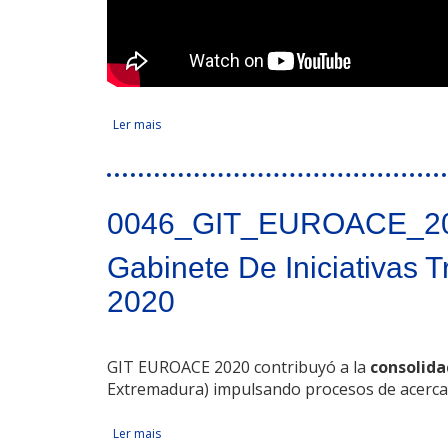
Ler mais
acerca de Agenda de Cooperação Transfronteiriç
Facebook Like
Compartir en Facebook
Tweet Widget
Linkedin Share Button
0046_GIT_EUROACE_2
Gabinete De Iniciativas 
2020
GIT EUROACE 2020 contribuyó a la
consolida
Extremadura) impulsando
procesos de acerca
Ler mais
acerca de Gabinete De Iniciativas Transfronteriz
Facebook Like
Compartir en Facebook
Tweet Widget
Linkedin Share Button