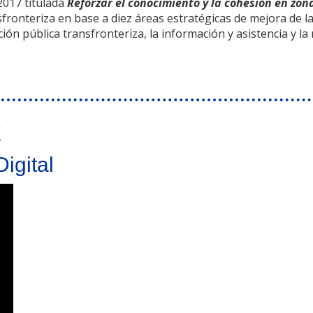
2017 titulada
Reforzar el conocimiento y la cohesión en zon
ronteriza en base a diez áreas estratégicas de mejora de las
ión pública transfronteriza, la información y asistencia y la
rrollo
E
igital