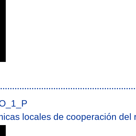
nsfronteriza: Eurociudad del Guadiana 2020
O_1_P
icas locales de cooperación del r