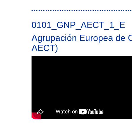
0101_GNP_AECT_1_E
Agrupación Europea de Co
AECT)