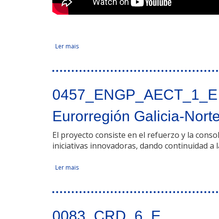
Ler mais
acerca de Smart Comunidad Rural Digital
Facebook Like
Compartir en Facebook
Tweet Widget
Linkedin Share Button
0457_ENGP_AECT_1_E
Eurorregión Galicia-Nort
El proyecto consiste en el refuerzo y la cons
iniciativas innovadoras, dando continuidad a
Ler mais
acerca de Eurorregión Galicia-Norte de Portugal (
Facebook Like
Compartir en Facebook
Tweet Widget
Linkedin Share Button
0083_CRD_6_E