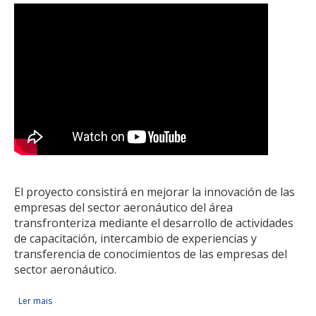
El proyecto consistirá en mejorar la innovación de las
empresas del sector aeronáutico del área
transfronteriza mediante el desarrollo de actividades
de capacitación, intercambio de experiencias y
transferencia de conocimientos de las empresas del
sector aeronáutico.
Ler mais
acerca de Promoción de la innovación empresarial,
Facebook Like
Compartir en Facebook
Tweet Widget
Linkedin Share Button
transferencia y desarrollo tecnológico e integración del