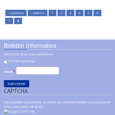
clúster aeronáutico en la región transfronteriza Andalucía –
Alentejo
« primeira
‹ anterior
1
2
3
4
5
6
7
8
Boletim Informativo
Seleccione abajo para suscribirse
POCTEP newsletter
Email
*
CAPTCHA
Esta questão é para testar se você é um visitante humano e para prevenir
envio automático de spam.