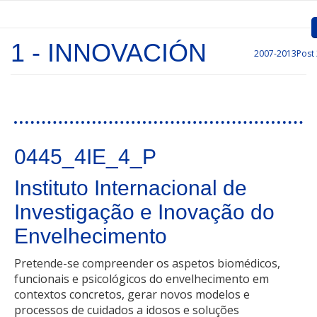
Passar para o conteúdo principal
1 - INNOVACIÓN
2007-2013
Post
Inicio
Apresentação
Convocatórias
Páginas
0445_4IE_4_P
Projetos Aprovados
Instituto Internacional de
Comunicação
Investigação e Inovação do
Documentos
Envelhecimento
Gestão de Projetos
Pretende-se compreender os aspetos biomédicos,
Ligações
funcionais e psicológicos do envelhecimento em
contextos concretos, gerar novos modelos e
processos de cuidados a idosos e soluções