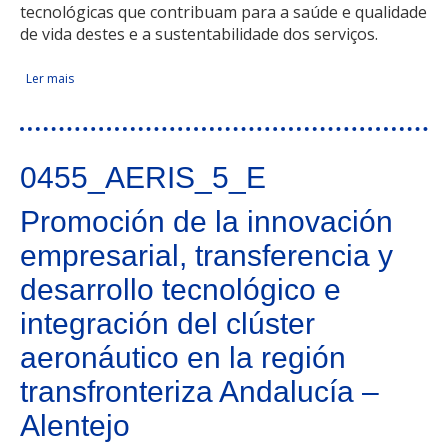
tecnológicas que contribuam para a saúde e qualidade
de vida destes e a sustentabilidade dos serviços.
Ler mais
acerca de Instituto Internacional de Investigação e Inovação
Facebook Like
Compartir en Facebook
Tweet Widget
Linkedin Share Button
do Envelhecimento
0455_AERIS_5_E
Promoción de la innovación
empresarial, transferencia y
desarrollo tecnológico e
integración del clúster
aeronáutico en la región
transfronteriza Andalucía –
Alentejo