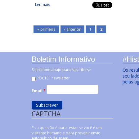
Ler mais
acerca de Unidades Transfronterizas de sensibiliz
« primeira
‹ anterior
1
2
Boletim Informativo
#Hist
Seleccione abajo para suscribirse
Os resu
seu lad
POCTEP newsletter
pelas a
Email
*
CAPTCHA
Esta questão é para testar se você é um
visitante humano e para prevenir envio
automático de spam.