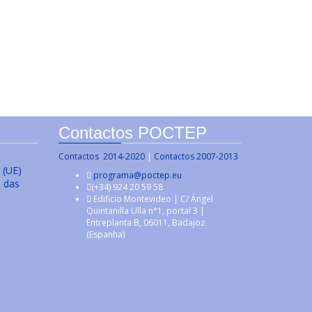
Contactos POCTEP
Contactos 2014-2020
|
Contactos 2007-2013
 (UE)
programa@poctep.eu
s das
(+34) 924 20 59 58
Edificio Montevideo | C/ Ángel
Quintanilla Ulla n°1, portal 3 |
Entreplanta B, 06011, Badajoz
(Espanha)