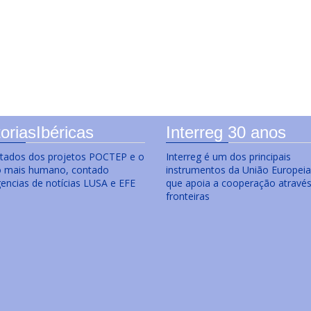
ación, protección e intervención en emergencias
oriasIbéricas
Interreg 30 anos
ltados dos projetos POCTEP e o
Interreg é um dos principais
o mais humano, contado
instrumentos da União Europeia
gencias de notícias LUSA e EFE
que apoia a cooperação atravé
fronteiras