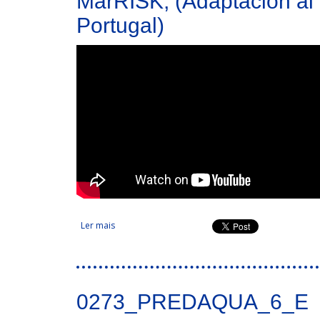
MarRISK, (Adaptación al c
Portugal)
Ler mais
acerca de MarRISK, (Adaptación al cambio climático
0273_PREDAQUA_6_E