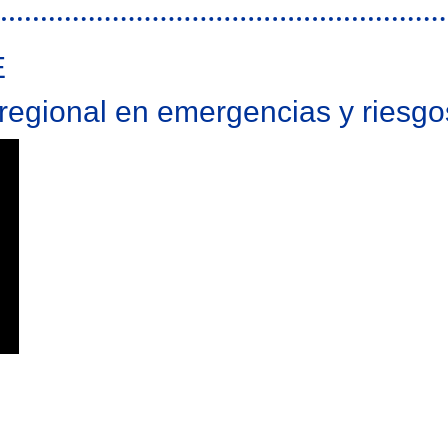
E
rregional en emergencias y riesgo
ergencias y riesgos transfronterizos