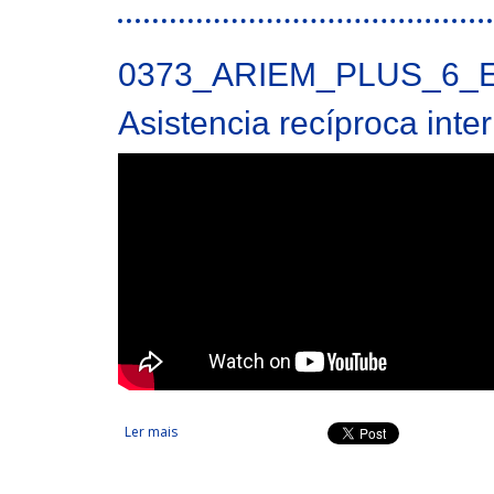
0373_ARIEM_PLUS_6_
Asistencia recíproca inte
Ler mais
acerca de Asistencia recíproca interregional en em