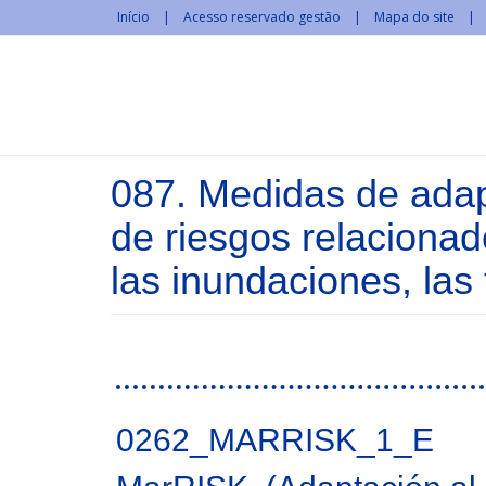
Passar para o conteúdo principal
Início
Acesso reservado gestão
Mapa do site
087. Medidas de adapt
de riesgos relacionad
las inundaciones, las 
Páginas
0262_MARRISK_1_E