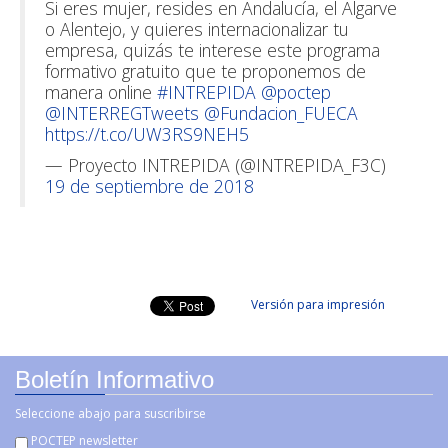
Si eres mujer, resides en Andalucía, el Algarve
o Alentejo, y quieres internacionalizar tu
empresa, quizás te interese este programa
formativo gratuito que te proponemos de
manera online
#INTREPIDA
@poctep
@INTERREGTweets
@Fundacion_FUECA
https://t.co/UW3RS9NEH5
— Proyecto INTREPIDA (@INTREPIDA_F3C)
19 de septiembre de 2018
Versión para impresión
Boletín Informativo
Seleccione abajo para suscribirse
POCTEP newsletter