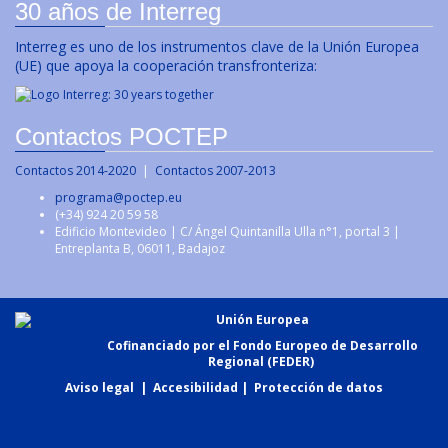
30 años de Interreg
Interreg es uno de los instrumentos clave de la Unión Europea
(UE) que apoya la cooperación transfronteriza:
Contactos POCTEP
Contactos 2014-2020
|
Contactos 2007-2013
programa@poctep.eu
(+34) 924 20 59 58
Edificio Montevideo | C/ Ángel Quintanilla Ulla n°1, portal 3 |
Entreplanta B, 06011, Badajoz
Unión Europea
Cofinanciado por el Fondo Europeo de Desarrollo
Regional (FEDER)
Aviso legal
|
Accesibilidad
|
Protección de datos