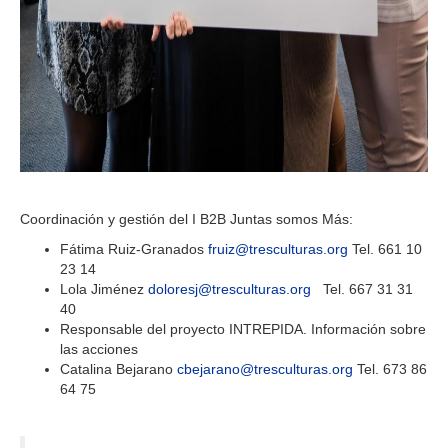
Coordinación y gestión del I B2B Juntas somos Más:
Fátima Ruiz-Granados
fruiz@tresculturas.org
Tel. 661 10
23 14
Lola Jiménez
doloresj@tresculturas.org
Tel. 667 31 31
40
Responsable del proyecto INTREPIDA. Información sobre
las acciones
Catalina Bejarano
cbejarano@tresculturas.org
Tel. 673 86
64 75