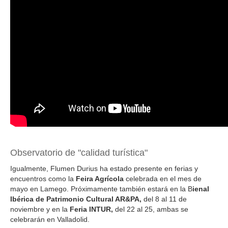
Observatorio de "calidad turística"
Igualmente, Flumen Durius ha estado presente en ferias y
encuentros como la
Feira Agrícola
celebrada en el mes de
mayo en Lamego. Próximamente también estará en la B
ienal
Ibérica de Patrimonio Cultural AR&PA,
del 8 al 11 de
noviembre y en la
Feria INTUR,
del 22 al 25, ambas se
celebrarán en Valladolid.