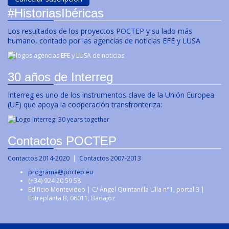
#HistoriasIbéricas
Los resultados de los proyectos POCTEP y su lado más
humano, contado por las agencias de noticias EFE y LUSA
30 años de Interreg
Interreg es uno de los instrumentos clave de la Unión Europea
(UE) que apoya la cooperación transfronteriza:
Contactos POCTEP
Contactos 2014-2020
|
Contactos 2007-2013
programa@poctep.eu
(+34) 924 20 59 58
Edificio Montevideo | C/ Ángel Quintanilla Ulla n°1, portal 3 |
Entreplanta B, 06011, Badajoz