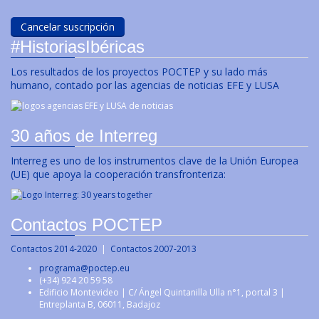
#HistoriasIbéricas
Los resultados de los proyectos POCTEP y su lado más
humano, contado por las agencias de noticias EFE y LUSA
30 años de Interreg
Interreg es uno de los instrumentos clave de la Unión Europea
(UE) que apoya la cooperación transfronteriza:
Contactos POCTEP
Contactos 2014-2020
|
Contactos 2007-2013
programa@poctep.eu
(+34) 924 20 59 58
Edificio Montevideo | C/ Ángel Quintanilla Ulla n°1, portal 3 |
Entreplanta B, 06011, Badajoz