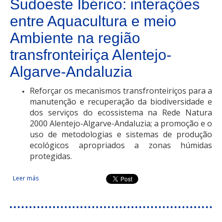
Sudoeste Ibérico: interações
entre Aquacultura e meio
Ambiente na região
transfronteiriça Alentejo-
Algarve-Andaluzia
Reforçar os mecanismos transfronteiriços para a
manutenção e recuperação da biodiversidade e
dos serviços do ecossistema na Rede Natura
2000 Alentejo-Algarve-Andaluzia; a promoção e o
uso de metodologias e sistemas de produção
ecológicos apropriados a zonas húmidas
protegidas.
Leer más
sobre Apoio à gestão das zonas húmidas do litoral do
Sudoeste Ibérico: interações entre Aquacultura e meio
Ambiente na região transfronteiriça Alentejo-Algarve-
Andaluzia