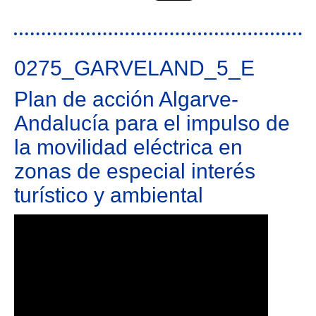
patrimoniales 2
0275_GARVELAND_5_E
Plan de acción Algarve-
Andalucía para el impulso de
la movilidad eléctrica en
zonas de especial interés
turístico y ambiental