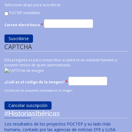
Seleccione abajo para suscribirse
POCTEP newsletter
Correo electrónico
*
CAPTCHA
Esta pregunta es para comprobar si usted es un visitante humano y
prevenir envíos de spam automatizado.
¿Cuál es el código de la imagen?
*
Introduzca los caracteres mostrados en la imagen.
#HistoriasIbéricas
Los resultados de los proyectos POCTEP y su lado más
humano, contado por las agencias de noticias EFE y LUSA