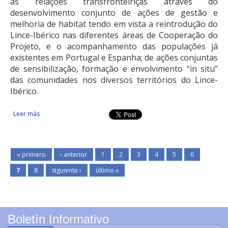
as relações transfronteiriças através do
desenvolvimento conjunto de ações de gestão e
melhoria de habitat tendo em vista a reintrodução do
Lince-Ibérico nas diferentes áreas de Cooperação do
Projeto, e o acompanhamento das populações já
existentes em Portugal e Espanha; de ações conjuntas
de sensibilização, formação e envolvimento “in situ”
das comunidades nos diversos territórios do Lince-
Ibérico.
Leer más
sobre Proteção e conservação do Lince Ibérico
« primero
‹ anterior
1
2
3
4
5
6
7
8
siguiente ›
último »
Boletín Informativo