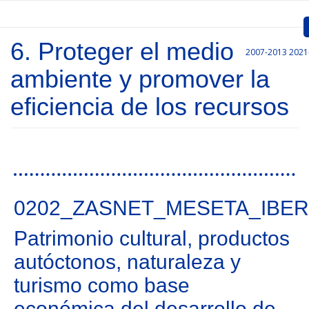
Pasar al contenido principal
6. Proteger el medio
2007-2013
2021
Inicio
ambiente y promover la
Presentación
eficiencia de los recursos
Convocatorias
Proyectos Aprobados
Páginas
Comunicación
0202_ZASNET_MESETA_IBER
Documentos
Patrimonio cultural, productos
Gestión de Proyectos
autóctonos, naturaleza y
Enlaces
turismo como base
económica del desarrollo de