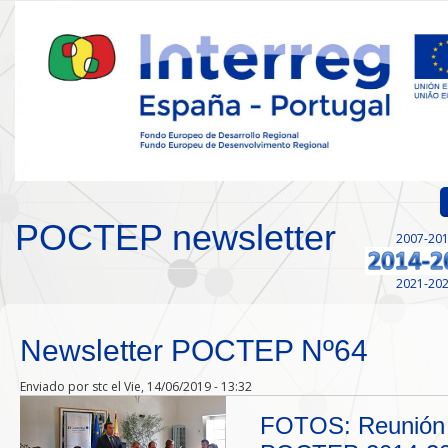
Pasar al contenido principal
POCTEP newsletter
2007-20
Inicio
2021-20
Presentación
Convocatorias
Newsletter POCTEP Nº64
Proyectos Aprobados
Enviado por
stc
el Vie, 14/06/2019 - 13:32
FOTOS: Reunión d
Comunicación