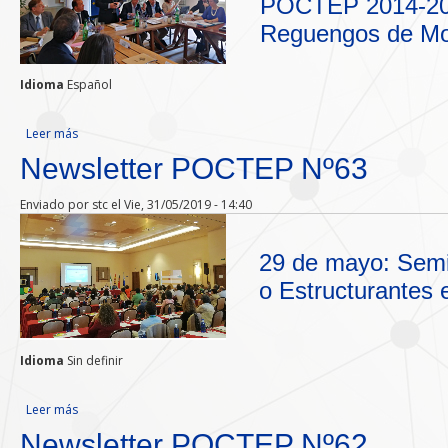
POCTEP 2014-2020
Documentos
Reguengos de M
Gestión de Proyectos
Idioma
Español
Enlaces
Leer más
sobre Newsletter POCTEP Nº64
Newsletter POCTEP Nº63
Enviado por
stc
el Vie, 31/05/2019 - 14:40
29 de mayo: Semi
o Estructurantes 
Idioma
Sin definir
Leer más
sobre Newsletter POCTEP Nº63
Newsletter POCTEP Nº62