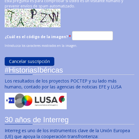
Esta pregunta es para comprobar si usted es un visitante humano y
prevenir envíos de spam automatizado.
¿Cuál es el código de la imagen?
*
Introduzca los caracteres mostrados en la imagen.
#HistoriasIbéricas
Los resultados de los proyectos POCTEP y su lado más
humano, contado por las agencias de noticias EFE y LUSA
30 años de Interreg
Interreg es uno de los instrumentos clave de la Unión Europea
(UE) que apoya la cooperación transfronteriza: