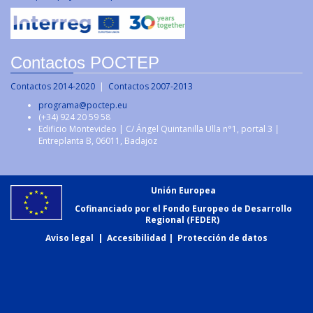
Contactos POCTEP
Contactos 2014-2020
|
Contactos 2007-2013
programa@poctep.eu
(+34) 924 20 59 58
Edificio Montevideo | C/ Ángel Quintanilla Ulla n°1, portal 3 |
Entreplanta B, 06011, Badajoz
Unión Europea
Cofinanciado por el Fondo Europeo de Desarrollo
Regional (FEDER)
Aviso legal
|
Accesibilidad
|
Protección de datos