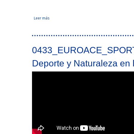
Leer más
sobre Red de Cooperación Transnacional para la 
Tweet Widget
0433_EUROACE_SPOR
Deporte y Naturaleza e