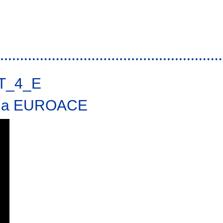
mejora de la competitividad empresarial del sector agroalimentario a través 
T_4_E
n la EUROACE