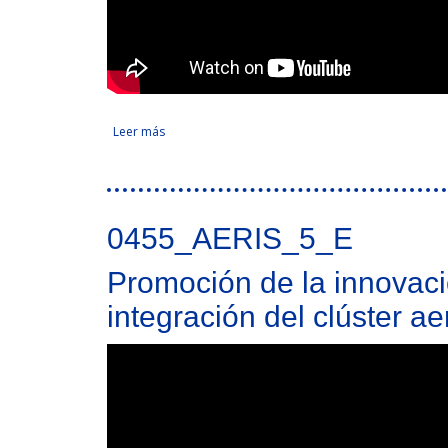
Leer más
sobre Re-industrialização, Empreendedorismo e I
Tweet Widget
0455_AERIS_5_E
Promoción de la innovació
integración del clúster ae