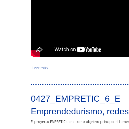
Leer más
sobre Red de paisajes rurales en la frontera del 
Tweet Widget
0427_EMPRETIC_6_E
Emprendedurismo, redes 
El proyecto EMPRETIC tiene como objetivo principal el fomen