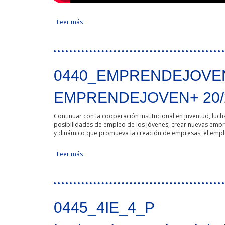
Leer más
sobre Deporte y Naturaleza en la EUROACE
Tweet Widget
0440_EMPRENDEJOVEN
EMPRENDEJOVEN+ 20/20.
Continuar con la cooperación institucional en juventud, luch
posibilidades de empleo de los jóvenes, crear nuevas empre
y dinámico que promueva la creación de empresas, el empleo
Leer más
sobre EMPRENDEJOVEN+ 20/20. Dinamizando la fr
Tweet Widget
0445_4IE_4_P