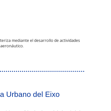
teriza mediante el desarrollo de actividades
 aeronáutico.
 región transfronteriza Andalucía – Alentejo
ma Urbano del Eixo