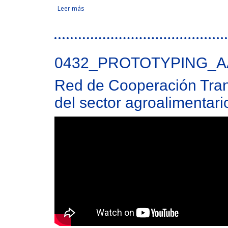
Leer más
sobre Emprendedurismo, redes educativas y uso 
Tweet Widget
0432_PROTOTYPING_A
Red de Cooperación Trans
del sector agroalimentari