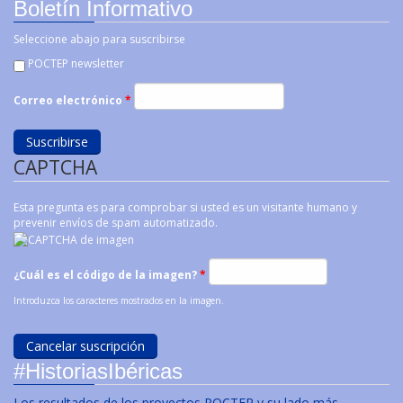
Boletín Informativo
Seleccione abajo para suscribirse
POCTEP newsletter
Correo electrónico
*
CAPTCHA
Esta pregunta es para comprobar si usted es un visitante humano y
prevenir envíos de spam automatizado.
¿Cuál es el código de la imagen?
*
Introduzca los caracteres mostrados en la imagen.
#HistoriasIbéricas
Los resultados de los proyectos POCTEP y su lado más