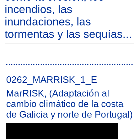
Documentos
incendios, las
inundaciones, las
Gestión de Proyectos
tormentas y las sequías...
Enlaces
Páginas
0262_MARRISK_1_E
MarRISK, (Adaptación al
cambio climático de la costa
de Galicia y norte de Portugal)