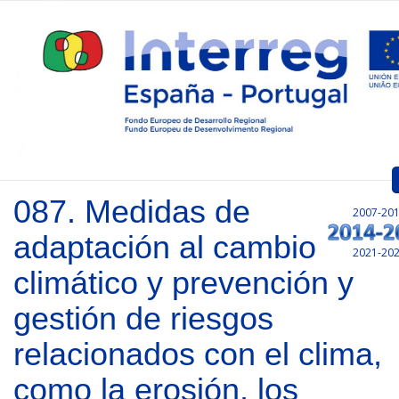
Pasar al contenido principal
087. Medidas de
2007-20
Inicio
adaptación al cambio
2021-20
Presentación
climático y prevención y
Convocatorias
gestión de riesgos
Proyectos Aprobados
relacionados con el clima,
Comunicación
como la erosión, los