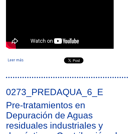
Leer más
sobre MarRISK, (Adaptación al cambio climático de la costa
de Galicia y norte de Portugal)
0273_PREDAQUA_6_E
Pre-tratamientos en
Depuración de Aguas
residuales industriales y