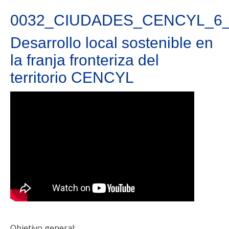
0032_CIUDADES_CENCYL_6
Desarrollo local sostenible en
la franja fronteriza del
territorio CENCYL
Objetivo general: