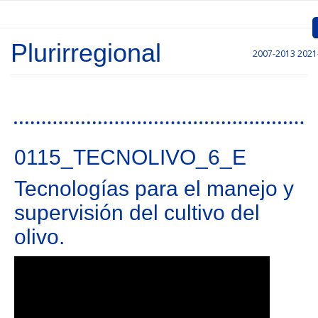
Pasar al contenido principal
Plurirregional
2007-2013
2021
Inicio
Presentación
Convocatorias
0115_TECNOLIVO_6_E
Proyectos Aprobados
Tecnologías para el manejo y
Comunicación
supervisión del cultivo del
Documentos
olivo.
Gestión de Proyectos
Enlaces