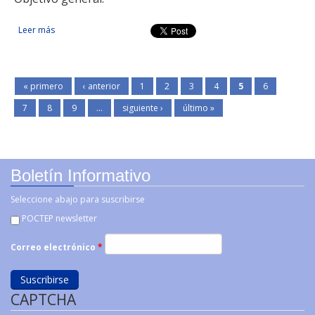
Leer más
sobre Desarrollo local sostenible en la franja fronteriza del
territorio CENCYL
« primero
‹ anterior
1
2
3
4
5
6
7
8
9
…
siguiente ›
último »
Boletín Informativo
Seleccione abajo para suscribirse
POCTEP newsletter
Correo electrónico
*
CAPTCHA