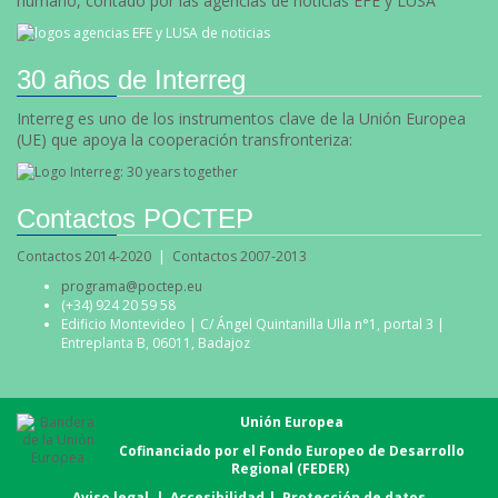
humano, contado por las agencias de noticias EFE y LUSA
30 años de Interreg
Interreg es uno de los instrumentos clave de la Unión Europea
(UE) que apoya la cooperación transfronteriza:
Contactos POCTEP
Contactos 2014-2020
|
Contactos 2007-2013
programa@poctep.eu
(+34) 924 20 59 58
Edificio Montevideo | C/ Ángel Quintanilla Ulla n°1, portal 3 |
Entreplanta B, 06011, Badajoz
Unión Europea
Cofinanciado por el Fondo Europeo de Desarrollo
Regional (FEDER)
Aviso legal
|
Accesibilidad
|
Protección de datos