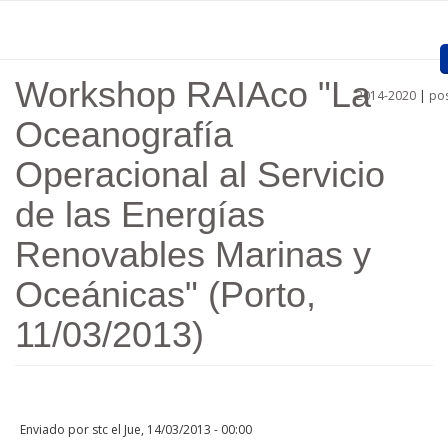
Pasar al contenido principal
Workshop RAIAco "La
2014-2020
|
pos
Inicio
Oceanografía
Presentación
Operacional al Servicio
Proyectos Aprobados
de las Energías
Convocatorias
Renovables Marinas y
Procedimientos
Oceánicas" (Porto,
Comunicación
11/03/2013)
Documentos
Regiones
Enviado por
stc
el Jue, 14/03/2013 - 00:00
Enlaces