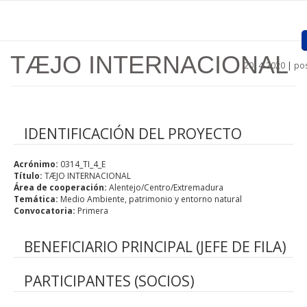
Pasar al contenido principal
TÆJO INTERNACIONAL
2014-2020
|
pos
Inicio
Presentación
IDENTIFICACIÓN DEL PROYECTO
Proyectos Aprobados
Acrónimo:
Convocatorias
0314_TI_4_E
Título:
TÆJO INTERNACIONAL
Área de cooperación:
Alentejo/Centro/Extremadura
Procedimientos
Temática:
Medio Ambiente, patrimonio y entorno natural
Convocatoria:
Primera
Comunicación
BENEFICIARIO PRINCIPAL (JEFE DE FILA)
Documentos
Regiones
PARTICIPANTES (SOCIOS)
Enlaces