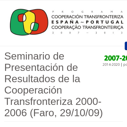
Pasar al contenido principal
Seminario de
Inicio
Presentación de
2014-2020
|
po
Presentación
Resultados de la
Proyectos Aprobados
Cooperación
Convocatorias
Transfronteriza 2000-
Procedimientos
2006 (Faro, 29/10/09)
Comunicación