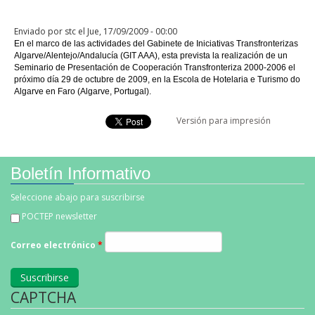
Documentos
Enviado por
stc
el Jue, 17/09/2009 - 00:00
Regiones
En el marco de las actividades del Gabinete de Iniciativas Transfronterizas
Algarve/Alentejo/Andalucía (GIT AAA), esta prevista la realización de un
Seminario de Presentación de Cooperación Transfronteriza 2000-2006 el
Enlaces
próximo día 29 de octubre de 2009, en la Escola de Hotelaria e Turismo do
Algarve en Faro (Algarve, Portugal).
Versión para impresión
Boletín Informativo
Seleccione abajo para suscribirse
POCTEP newsletter
Correo electrónico
*
CAPTCHA