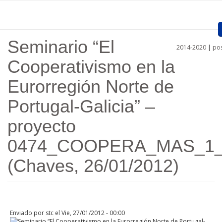
Pasar al contenido principal
Seminario “El
2014-2020
|
pos
Inicio
Cooperativismo en la
Presentación
Eurorregión Norte de
Proyectos Aprobados
Portugal-Galicia” –
Convocatorias
proyecto
Procedimientos
0474_COOPERA_MAS_1
Comunicación
(Chaves, 26/01/2012)
Documentos
Regiones
Enviado por
stc
el Vie, 27/01/2012 - 00:00
Enlaces