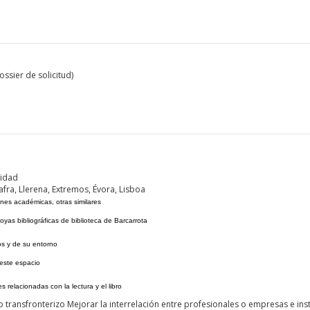
ssier de solicitud)
tidad
afra, Llerena, Extremos, Évora, Lisboa
nes académicas, otras similares
oyas bibliográficas de biblioteca de Barcarrota
ros y de su entorno
 este espacio
s relacionadas con la lectura y el libro
transfronterizo Mejorar la interrelación entre profesionales o empresas e inst