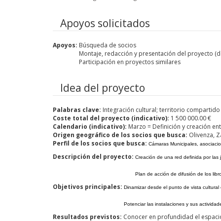
Apoyos solicitados
Apoyos:
Búsqueda de socios
Montaje, redacción y presentación del proyecto (do
Participación en proyectos similares
Idea del proyecto
Palabras clave:
Integración cultural; territorio compartido
Coste total del proyecto (indicativo):
1 500 000.00 €
Calendario (indicativo):
Marzo = Definición y creación en
Origen geográfico de los socios que busca:
Olivenza, Z
Perfil de los socios que busca:
Cámaras Municipales, asociacio
Descripción del proyecto:
Creación de una red definida por las j
Plan de acción de difusión de los lib
Objetivos principales:
Dinamizar desde el punto de vista cultural
Potenciar las instalaciones y sus actividade
Resultados previstos:
Conocer en profundidad el espacio 