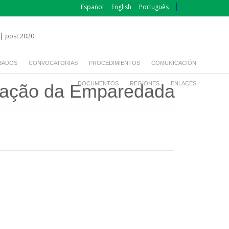
Español
English
Português
|
post 2020
BADOS
CONVOCATORIAS
PROCEDIMIENTOS
COMUNICACIÓN
DOCUMENTOS
REGIONES
ENLACES
 Oração da Emparedada