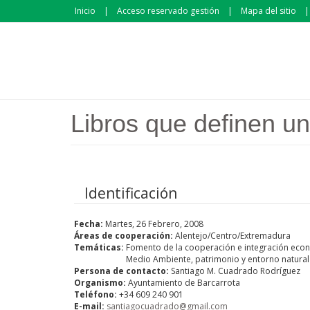
Pasar al contenido principal
Inicio
Acceso reservado gestión
Mapa del sitio
Libros que definen un
Identificación
Fecha:
Martes, 26 Febrero, 2008
Áreas de cooperación:
Alentejo/Centro/Extremadura
Temáticas:
Fomento de la cooperación e integración econ
Medio Ambiente, patrimonio y entorno natural
Persona de contacto:
Santiago M. Cuadrado Rodríguez
Organismo:
Ayuntamiento de Barcarrota
Teléfono:
+34 609 240 901
E-mail:
santiagocuadrado@gmail.com