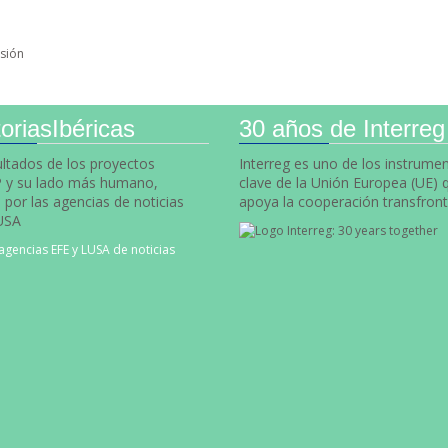
sión
oriasIbéricas
30 años de Interreg
ultados de los proyectos
Interreg es uno de los instrume
y su lado más humano,
clave de la Unión Europea (UE) 
por las agencias de noticias
apoya la cooperación transfront
USA