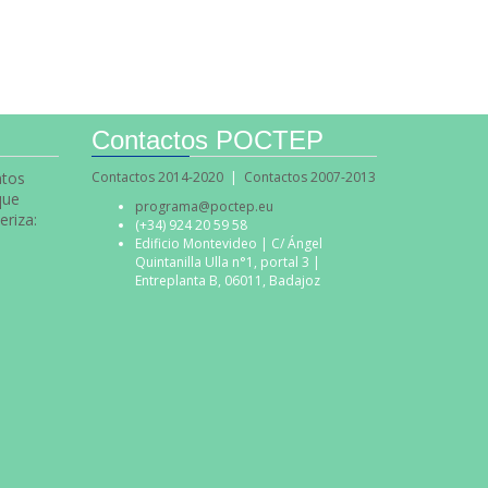
Contactos POCTEP
ntos
Contactos 2014-2020
|
Contactos 2007-2013
que
programa@poctep.eu
eriza:
(+34) 924 20 59 58
Edificio Montevideo | C/ Ángel
Quintanilla Ulla n°1, portal 3 |
Entreplanta B, 06011, Badajoz