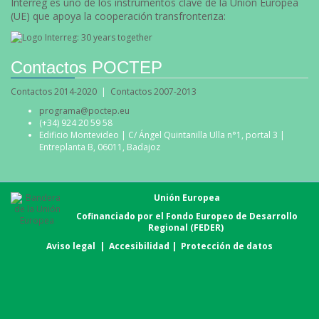
Interreg es uno de los instrumentos clave de la Unión Europea
(UE) que apoya la cooperación transfronteriza:
Contactos POCTEP
Contactos 2014-2020
|
Contactos 2007-2013
programa@poctep.eu
(+34) 924 20 59 58
Edificio Montevideo | C/ Ángel Quintanilla Ulla n°1, portal 3 |
Entreplanta B, 06011, Badajoz
Unión Europea
Cofinanciado por el Fondo Europeo de Desarrollo
Regional (FEDER)
Aviso legal
|
Accesibilidad
|
Protección de datos