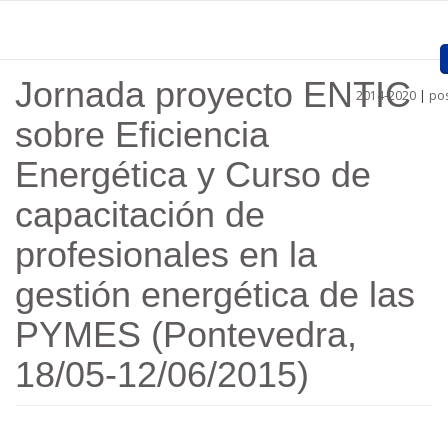
Pasar al contenido principal
Jornada proyecto ENTIC
2014-2020
|
pos
Inicio
sobre Eficiencia
Presentación
Energética y Curso de
Proyectos Aprobados
capacitación de
Convocatorias
profesionales en la
Procedimientos
gestión energética de las
Comunicación
PYMES (Pontevedra,
18/05-12/06/2015)
Documentos
Regiones
Enlaces