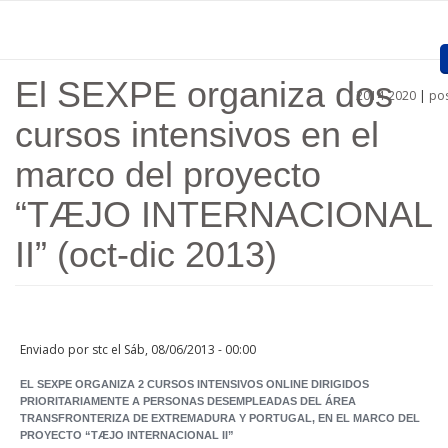
Pasar al contenido principal
El SEXPE organiza dos
2014-2020
|
pos
Inicio
cursos intensivos en el
Presentación
marco del proyecto
Proyectos Aprobados
“TÆJO INTERNACIONAL
Convocatorias
II” (oct-dic 2013)
Procedimientos
Comunicación
Enviado por
stc
el Sáb, 08/06/2013 - 00:00
Documentos
EL SEXPE ORGANIZA 2 CURSOS INTENSIVOS ONLINE DIRIGIDOS
PRIORITARIAMENTE A PERSONAS DESEMPLEADAS DEL ÁREA
Regiones
TRANSFRONTERIZA DE EXTREMADURA Y PORTUGAL, EN EL MARCO DEL
PROYECTO “TÆJO INTERNACIONAL II”
Enlaces