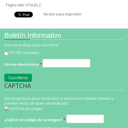
Página web OTALEX_C
Facebook Like
Linkedin Share Button
Versión para impresión
Boletín Informativo
Seleccione abajo para suscribirse
POCTEP newsletter
Correo electrónico
*
CAPTCHA
Esta pregunta es para comprobar si usted es un visitante humano y
prevenir envíos de spam automatizado.
¿Cuál es el código de la imagen?
*
Introduzca los caracteres mostrados en la imagen.