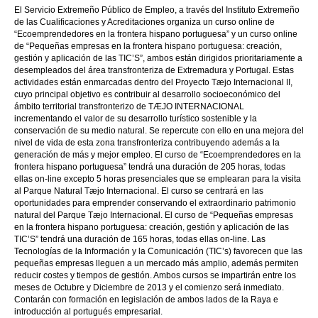
El Servicio Extremeño Público de Empleo, a través del Instituto Extremeño
de las Cualificaciones y Acreditaciones organiza un curso online de
“Ecoemprendedores en la frontera hispano portuguesa” y un curso online
de “Pequeñas empresas en la frontera hispano portuguesa: creación,
gestión y aplicación de las TIC’S”, ambos están dirigidos prioritariamente a
desempleados del área transfronteriza de Extremadura y Portugal. Estas
actividades están enmarcadas dentro del Proyecto Tæjo Internacional II,
cuyo principal objetivo es contribuir al desarrollo socioeconómico del
ámbito territorial transfronterizo de TÆJO INTERNACIONAL
incrementando el valor de su desarrollo turístico sostenible y la
conservación de su medio natural. Se repercute con ello en una mejora del
nivel de vida de esta zona transfronteriza contribuyendo además a la
generación de más y mejor empleo. El curso de “Ecoemprendedores en la
frontera hispano portuguesa” tendrá una duración de 205 horas, todas
ellas on-line excepto 5 horas presenciales que se emplearan para la visita
al Parque Natural Tæjo Internacional. El curso se centrará en las
oportunidades para emprender conservando el extraordinario patrimonio
natural del Parque Tæjo Internacional. El curso de “Pequeñas empresas
en la frontera hispano portuguesa: creación, gestión y aplicación de las
TIC’S” tendrá una duración de 165 horas, todas ellas on-line. Las
Tecnologías de la Información y la Comunicación (TIC’s) favorecen que las
pequeñas empresas lleguen a un mercado más amplio, además permiten
reducir costes y tiempos de gestión. Ambos cursos se impartirán entre los
meses de Octubre y Diciembre de 2013 y el comienzo será inmediato.
Contarán con formación en legislación de ambos lados de la Raya e
introducción al portugués empresarial.