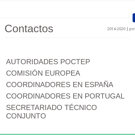
Pasar al contenido principal
Contactos
2014-2020
|
pos
Inicio
Presentación
Proyectos Aprobados
AUTORIDADES POCTEP
COMISIÓN EUROPEA
Convocatorias
COORDINADORES EN ESPAÑA
Procedimientos
COORDINADORES EN PORTUGAL
Comunicación
SECRETARIADO TÉCNICO
Documentos
CONJUNTO
Regiones
Enlaces