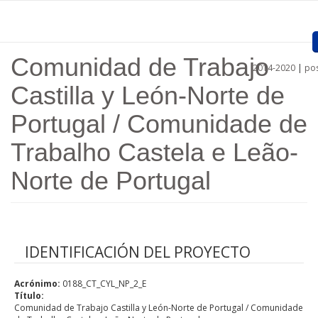
Pasar al contenido principal
Comunidad de Trabajo
2014-2020
|
pos
Inicio
Castilla y León-Norte de
Presentación
Portugal / Comunidade de
Proyectos Aprobados
Trabalho Castela e Leão-
Convocatorias
Norte de Portugal
Procedimientos
Comunicación
IDENTIFICACIÓN DEL PROYECTO
Documentos
Acrónimo:
0188_CT_CYL_NP_2_E
Regiones
Título:
Comunidad de Trabajo Castilla y León-Norte de Portugal / Comunidade
Enlaces