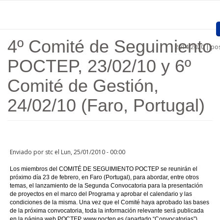
Pasar al contenido principal
4º Comité de Seguimiento
2014-2020
|
pos
Inicio
POCTEP, 23/02/10 y 6º
Presentación
Comité de Gestión,
Proyectos Aprobados
24/02/10 (Faro, Portugal)
Convocatorias
Procedimientos
Enviado por
stc
el Lun, 25/01/2010 - 00:00
Comunicación
Los miembros del COMITÉ DE SEGUIMIENTO POCTEP se reunirán el
próximo día 23 de febrero, en Faro (Portugal), para abordar, entre otros
Documentos
temas, el lanzamiento de la Segunda Convocatoria para la presentación
de proyectos en el marco del Programa y aprobar el calendario y las
Regiones
condiciones de la misma. Una vez que el Comité haya aprobado las bases
de la próxima convocatoria, toda la información relevante será publicada
Enlaces
en la página web POCTEP, www.poctep.es (apartado “Convocatorias”).