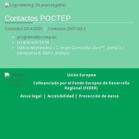
Contactos POCTEP
Contactos 2014-2020
|
Contactos 2007-2013
programa@poctep.eu
(+34) 924 20 59 58
Edificio Montevideo | C/ Ángel Quintanilla Ulla n°1, portal 3 |
Entreplanta B, 06011, Badajoz
Unión Europea
Cofinanciado por el Fondo Europeo de Desarrollo
Regional (FEDER)
Aviso legal
|
Accesibilidad
|
Protección de datos