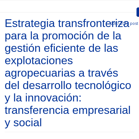
Skip to main content
Estrategia transfronteriza
2007-2013
post
Inicio
para la promoción de la
Presentation
gestión eficiente de las
Call for entries
explotaciones
Approved Projects
agropecuarias a través
Communication
del desarrollo tecnológico
Documents
y la innovación:
transferencia empresarial
Project Management
y social
Links