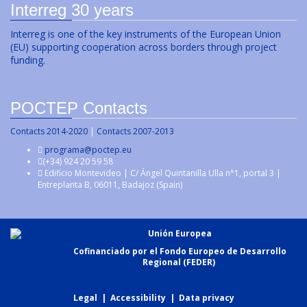
Interreg 30 years
Interreg is one of the key instruments of the European Union
(EU) supporting cooperation across borders through project
funding.
POCTEP Contacts
Contacts 2014-2020
|
Contacts 2007-2013
programa@poctep.eu
(+34) 924 20 59 58
Edificio Montevideo | C/ Ángel Quintanilla Ulla n°1, portal 3 |
Entreplanta B, 06011, Badajoz (Spain)
Unión Europea
Cofinanciado por el Fondo Europeo de Desarrollo
Regional (FEDER)
Legal
|
Accessibility
|
Data privacy