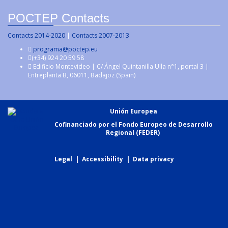
POCTEP Contacts
Contacts 2014-2020
|
Contacts 2007-2013
programa@poctep.eu
(+34) 924 20 59 58
Edificio Montevideo | C/ Ángel Quintanilla Ulla n°1, portal 3 |
Entreplanta B, 06011, Badajoz (Spain)
Unión Europea
Cofinanciado por el Fondo Europeo de Desarrollo
Regional (FEDER)
Legal
|
Accessibility
|
Data privacy