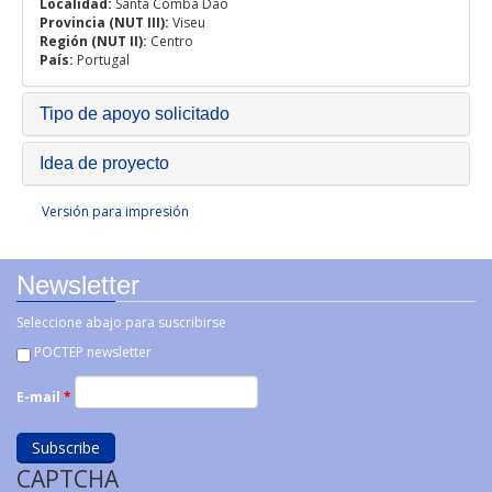
Localidad:
Santa Comba Dão
Provincia (NUT III):
Viseu
Región (NUT II):
Centro
País:
Portugal
Tipo de apoyo solicitado
Idea de proyecto
Versión para impresión
Newsletter
Seleccione abajo para suscribirse
POCTEP newsletter
E-mail
*
CAPTCHA