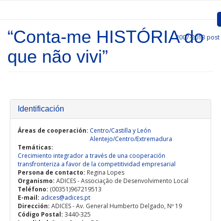
Skip to main content
“Conta-me HISTÓRIA do
2007-2013
post
Inicio
que não vivi”
Presentation
Call for entries
Approved Projects
Identificación
Communication
Áreas de cooperación:
Centro/Castilla y León
Alentejo/Centro/Extremadura
Temáticas:
Documents
Crecimiento integrador a través de una cooperación
transfronteriza a favor de la competitividad empresarial
Project Management
Persona de contacto:
Regina Lopes
Organismo:
ADICES - Associação de Desenvolvimento Local
Teléfono:
Links
(00351)967219513
E-mail:
adices@adices.pt
Dirección:
ADICES - Av. General Humberto Delgado, Nº 19
Código Postal:
3440-325