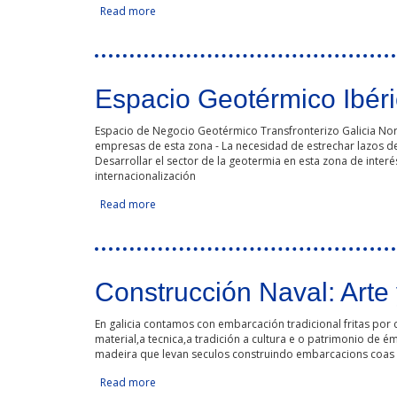
Read more
about Invest in Euroace
Espacio Geotérmico Ibér
Espacio de Negocio Geotérmico Transfronterizo Galicia Norte 
empresas de esta zona - La necesidad de estrechar lazos de
Desarrollar el sector de la geotermia en esta zona de interé
internacionalización
Read more
about Espacio Geotérmico Ibérico
Construcción Naval: Arte
En galicia contamos con embarcación tradicional fritas por 
material,a tecnica,a tradición a cultura e o patrimonio de
madeira que levan seculos construindo embarcacions coas
Read more
about Construcción Naval: Arte y patrimonio