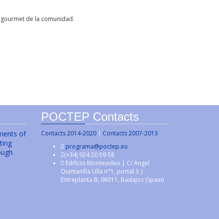
s gourmet de la comunidad.
POCTEP Contacts
uments of
Contacts 2014-2020
|
Contacts 2007-2013
ting
programa@poctep.eu
ough
(+34) 924 20 59 58
Edificio Montevideo | C/ Ángel
Quintanilla Ulla n°1, portal 3 |
Entreplanta B, 06011, Badajoz (Spain)