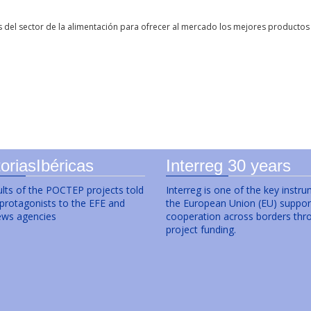
 del sector de la alimentación para ofrecer al mercado los mejores producto
oriasIbéricas
Interreg 30 years
lts of the POCTEP projects told
Interreg is one of the key instr
 protagonists to the EFE and
the European Union (EU) suppor
ws agencies
cooperation across borders thr
project funding.