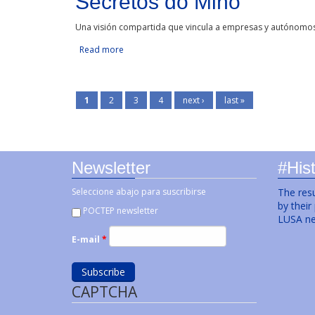
Secretos do Miño
Una visión compartida que vincula a empresas y autónomos
Read more
about Secretos do Miño
1
2
3
4
next ›
last »
Newsletter
#Hist
Seleccione abajo para suscribirse
The resu
by their
POCTEP newsletter
LUSA ne
E-mail
*
CAPTCHA