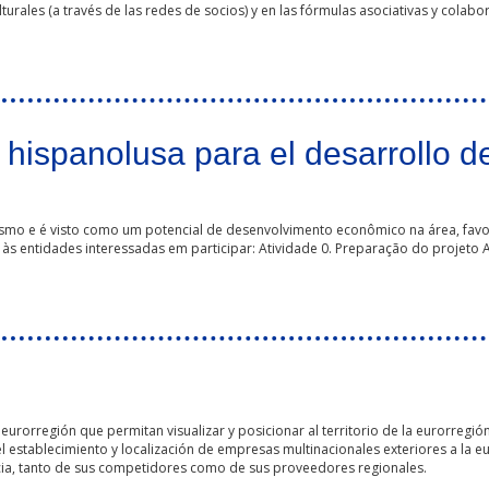
turales (a través de las redes de socios) y en las fórmulas asociativas y colabo
iza
 hispanolusa para el desarrollo 
rismo e é visto como um potencial de desenvolvimento econômico na área, fav
 às entidades interessadas em participar: Atividade 0. Preparação do projeto A
ra el desarrollo de nuevos modelos de turismo
urorregión que permitan visualizar y posicionar al territorio de la eurorregi
el establecimiento y localización de empresas multinacionales exteriores a la
ncia, tanto de sus competidores como de sus proveedores regionales.