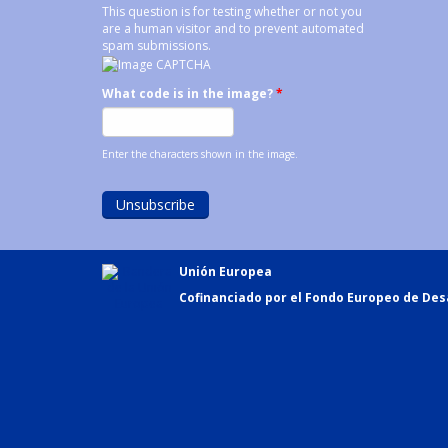
This question is for testing whether or not you
are a human visitor and to prevent automated
spam submissions.
What code is in the image?
*
Enter the characters shown in the image.
Unión Europea
Cofinanciado por el Fondo Europeo de Desa