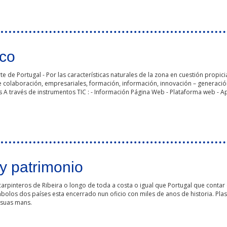
ico
de Portugal - Por las características naturales de la zona en cuestión propicia
 colaboración, empresariales, formación, información, innovación – generación
s A través de instrumentos TIC : - Información Página Web - Plataforma web - Ap
 y patrimonio
carpinteros de Ribeira o longo de toda a costa o igual que Portugal que conta
 émbolos dos países esta encerrado nun oficio con miles de anos de historia. 
 suas mans.