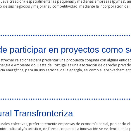
de nueva creación), especialmente las pequeñas y medianas empresas (pymes),
de sus negocios y mejorar su competitividad, mediante la incorporación de la
Pymes. Creación de ecosistemas de Pymes transfronterizos en torno a la digita
e participar en proyectos como s
strechar relaciones para presentar una propuesta conjunta con alguna entida
 Energia e Ambiente do Oeste de Portugal es una asociación de derecho privad
cia energética, para un uso racional de la energía, así como el aprovechamient
 proyectos como socio
ural Transfronteriza
lturales colectivas, preferentemente empresas de economía social, poniendo el
nido cultural y/o artístico, de forma conjunta. La innovación se evidencia en l