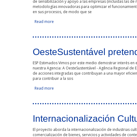
de sensibilización y apoyo a las empresas (incluidas las 
metodologías innovadoras para optimizar el funcionamiento 
en sus procesos, de modo que se
Read more
about Diagnóstico y asesoramiento digital para 
OesteSustentável pretend
ESP Estimados Vimos por este medio demostrar interés en e
nuestra Agencia: A OesteSustentável - Agência Regional de
de acciones integradas que contribuyan a una mayor eficien
para contribuir a la sos
Read more
about OesteSustentável pretende participar en
Internacionalización Cult
El proyecto aborda la internacionalización de industrias cu
comercialización de bienes, servicios y actividades de conte