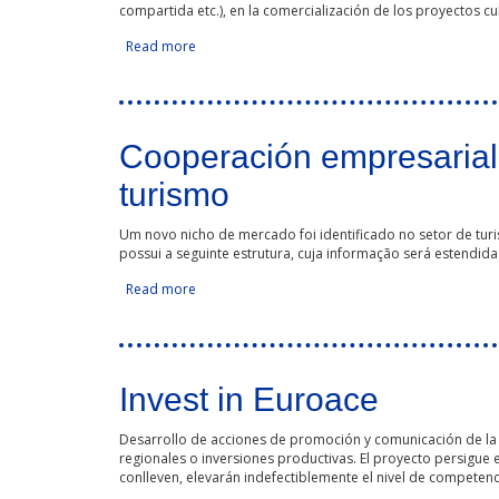
compartida etc.), en la comercialización de los proyectos cul
Read more
about Internacionalización Cultural Transfronter
Cooperación empresarial
turismo
Um novo nicho de mercado foi identificado no setor de tu
possui a seguinte estrutura, cuja informação será estendida
Read more
about Cooperación empresarial hispanolusa pa
Invest in Euroace
Desarrollo de acciones de promoción y comunicación de la e
regionales o inversiones productivas. El proyecto persigue 
conlleven, elevarán indefectiblemente el nivel de compete