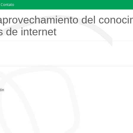
Contato
aprovechamiento del conocim
s de internet
són