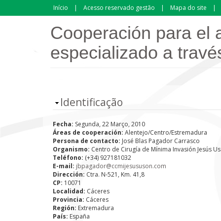
Passar para o conteúdo principal
Início
Acesso reservado gestão
Mapa do site
Cooperación para el 
especializado a travé
Ocultar
Identificação
Fecha:
Segunda, 22 Março, 2010
Áreas de cooperación:
Alentejo/Centro/Estremadura
Persona de contacto:
José Blas Pagador Carrasco
Organismo:
Centro de Cirugía de Mínima Invasión Jesús U
Teléfono:
(+34) 927181032
E-mail:
jbpagador@ccmijesususon.com
Dirección:
Ctra. N-521, Km. 41,8
CP:
10071
Localidad:
Cáceres
Provincia:
Cáceres
Región:
Extremadura
País:
España