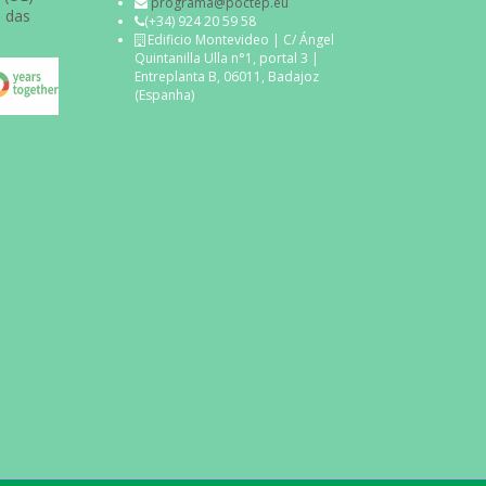
programa@poctep.eu
s das
(+34) 924 20 59 58
Edificio Montevideo | C/ Ángel
Quintanilla Ulla n°1, portal 3 |
Entreplanta B, 06011, Badajoz
(Espanha)