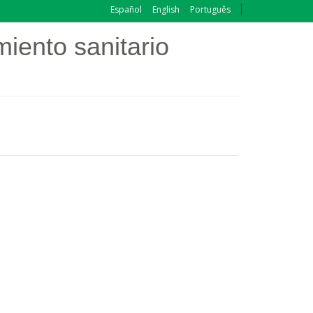
Español
English
Português
iento sanitario