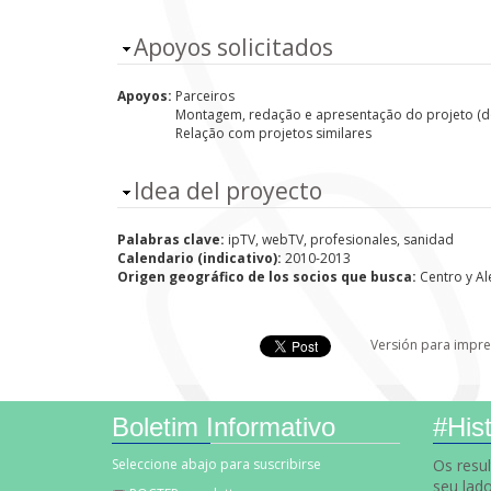
Ocultar
Apoyos solicitados
Apoyos:
Parceiros
Montagem, redação e apresentação do projeto (do
Relação com projetos similares
Ocultar
Idea del proyecto
Palabras clave:
ipTV, webTV, profesionales, sanidad
Calendario (indicativo):
2010-2013
Origen geográfico de los socios que busca:
Centro y Al
Versión para impre
Boletim Informativo
#Hist
Seleccione abajo para suscribirse
Os resu
seu lad