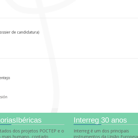
ssier de candidatura)
entejo
sión
oriasIbéricas
Interreg 30 anos
ltados dos projetos POCTEP e o
Interreg é um dos principais
o mais humano, contado
instrumentos da União Europeia