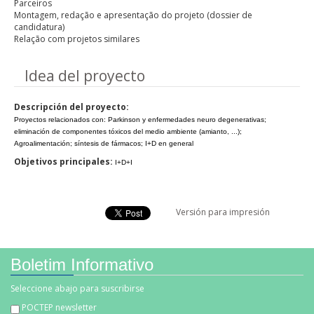
Parceiros
Montagem, redação e apresentação do projeto (dossier de
candidatura)
Relação com projetos similares
Ocultar
Idea del proyecto
Descripción del proyecto:
Proyectos relacionados con: Parkinson y enfermedades neuro degenerativas;
eliminación de componentes tóxicos del medio ambiente (amianto, ...);
Agroalimentación; síntesis de fármacos; I+D en general
Objetivos principales:
I+D+I
Versión para impresión
Boletim Informativo
Seleccione abajo para suscribirse
POCTEP newsletter