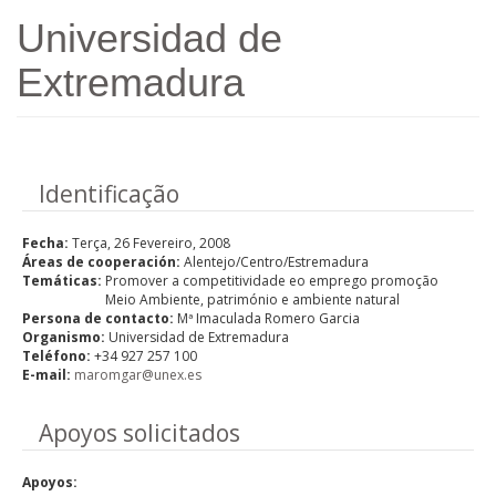
Passar para o conteúdo principal
Universidad de
Extremadura
Ocultar
Identificação
Fecha:
Terça, 26 Fevereiro, 2008
Áreas de cooperación:
Alentejo/Centro/Estremadura
Temáticas:
Promover a competitividade eo emprego promoção
Meio Ambiente, património e ambiente natural
Persona de contacto:
Mª Imaculada Romero Garcia
Organismo:
Universidad de Extremadura
Teléfono:
+34 927 257 100
E-mail:
maromgar@unex.es
Ocultar
Apoyos solicitados
Apoyos: