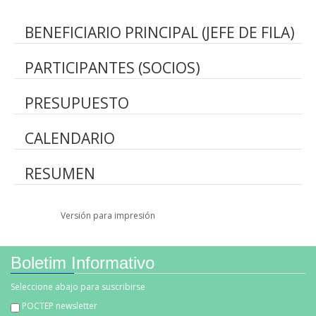
BENEFICIARIO PRINCIPAL (JEFE DE FILA)
PARTICIPANTES (SOCIOS)
PRESUPUESTO
CALENDARIO
RESUMEN
Facebook Like
Tweet Widget
Linkedin Share Button
Versión para impresión
Boletim Informativo
Seleccione abajo para suscribirse
POCTEP newsletter