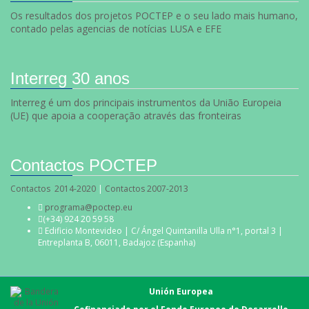
Os resultados dos projetos POCTEP e o seu lado mais humano,
contado pelas agencias de notícias LUSA e EFE
Interreg 30 anos
Interreg é um dos principais instrumentos da União Europeia
(UE) que apoia a cooperação através das fronteiras
Contactos POCTEP
Contactos 2014-2020
|
Contactos 2007-2013
programa@poctep.eu
(+34) 924 20 59 58
Edificio Montevideo | C/ Ángel Quintanilla Ulla n°1, portal 3 |
Entreplanta B, 06011, Badajoz (Espanha)
Unión Europea