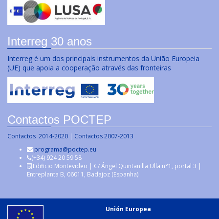
Interreg 30 anos
Interreg é um dos principais instrumentos da União Europeia
(UE) que apoia a cooperação através das fronteiras
Contactos POCTEP
Contactos 2014-2020
|
Contactos 2007-2013
programa@poctep.eu
(+34) 924 20 59 58
Edificio Montevideo | C/ Ángel Quintanilla Ulla n°1, portal 3 |
Entreplanta B, 06011, Badajoz (Espanha)
Unión Europea