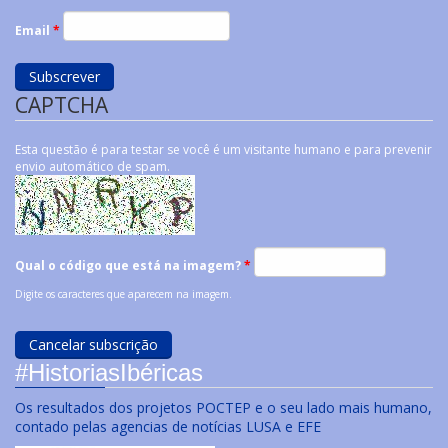
Email
*
CAPTCHA
Esta questão é para testar se você é um visitante humano e para prevenir
envio automático de spam.
Qual o código que está na imagem?
*
Digite os caracteres que aparecem na imagem.
#HistoriasIbéricas
Os resultados dos projetos POCTEP e o seu lado mais humano,
contado pelas agencias de notícias LUSA e EFE