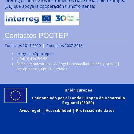
Interreg es uno de los instrumentos clave de la Unión Europea
(UE) que apoya la cooperación transfronteriza:
Contactos POCTEP
Contactos 2014-2020
|
Contactos 2007-2013
programa@poctep.eu
(+34) 924 20 59 58
Edificio Montevideo | C/ Ángel Quintanilla Ulla n°1, portal 3 |
Entreplanta B, 06011, Badajoz
Unión Europea
Cofinanciado por el Fondo Europeo de Desarrollo
Regional (FEDER)
Aviso legal
|
Accesibilidad
|
Protección de datos