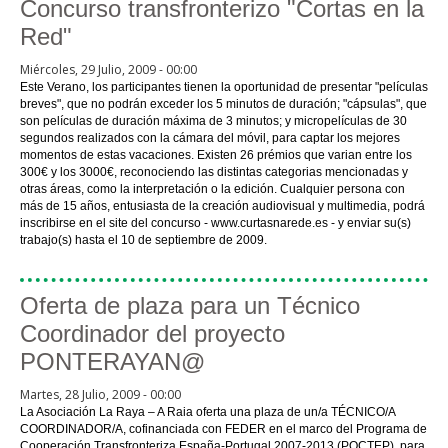
Concurso transfronterizo "Cortas en la
Red"
Miércoles, 29 Julio, 2009 - 00:00
Este Verano, los participantes tienen la oportunidad de presentar "películas
breves", que no podrán exceder los 5 minutos de duración; "cápsulas", que
son películas de duración máxima de 3 minutos; y micropelículas de 30
segundos realizados con la cámara del móvil, para captar los mejores
momentos de estas vacaciones. Existen 26 prémios que varian entre los
300€ y los 3000€, reconociendo las distintas categorias mencionadas y
otras áreas, como la interpretación o la edición. Cualquier persona con
más de 15 años, entusiasta de la creación audiovisual y multimedia, podrá
inscribirse en el site del concurso - www.curtasnarede.es - y enviar su(s)
trabajo(s) hasta el 10 de septiembre de 2009.
Oferta de plaza para un Técnico
Coordinador del proyecto
PONTERAYAN@
Martes, 28 Julio, 2009 - 00:00
La Asociación La Raya – A Raia oferta una plaza de un/a TÉCNICO/A
COORDINADOR/A, cofinanciada con FEDER en el marco del Programa de
Cooperación Transfronteriza España-Portugal 2007-2013 (POCTEP), para